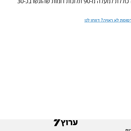
רחבה יותר שמנהל הארגון. לדבריו, האסטרטגיה כוללת למעלה מ-90 תלונות דומות שהוגשו בכ-30
ומת לא ראויה? דווחו לנו
ים