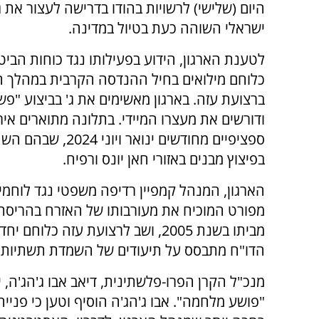
היום (שלישי) לרשויות בהודו בדרישה לעצור את ג
ישראלי השוהה כעת בטיול במדינה.
לטענת הארגון, הידוע בפעילותו נגד כוחות הביטח
כלוחם מילואים בחיל ההנדסה הקרבית במהלך 
ברצועת עזה. בארגון מאשימים את ג' בביצוע "פ
ודורשים את מעצרו המיידי. בתלונה מתוארים איר
ספציפיים מחודשים ינואר ויוני 24
בפיצוץ מבנים באזורי חאן יונס ורפיח.
הארגון, המנהל קמפיין רדיפה משפטי נגד לוחמי צ
מפורט המוכיח את מעורבותו של האזרח בהריסת מב
מביתו בשנת 2005, ושב לרצועת עזה
הדו"ח מתבסס על תיעודים של השמדת תשתיות ט
מנכ"ל הקרן הפרו-פלשתינית, דיאב אבו ג'הג'ה, י
"פושע מלחמה". אבו ג'הג'ה הוסיף וטען כי פניי