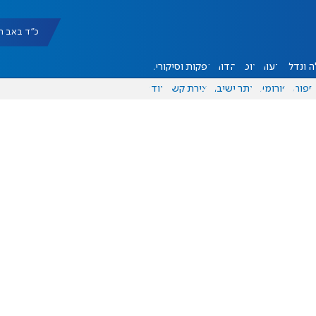
כ"ד באב תשפ"ו |
 ונדל"ן
דעות
אוכל
יהדות
הפקות וסיקורים
ספורט
פורומים
אתר ישיבה
יצירת קשר
עוד