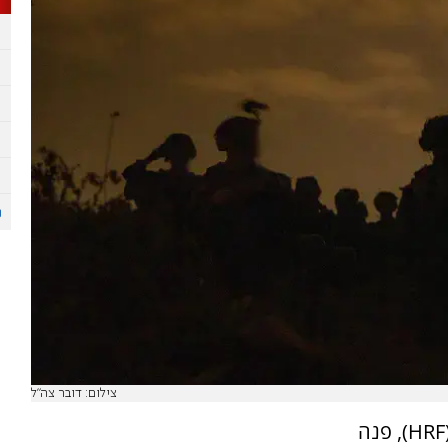
צילום: דובר צה"ל
ארגון בלגי אנטי-ישראלי בשם "קרן הינד רג'אב" (HRF), פנה