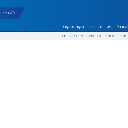
כ"ה באב תשפ"ו |
 ונדל"ן
דעות
אוכל
יהדות
הפקות וסיקורים
ספורט
פורומים
אתר ישיבה
יצירת קשר
עוד