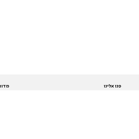
פנו אלינו
מדור
אודות
Pусский
חד
יצירת קשר
عربية
מב
פרסמו אצלנו
בי
תנאי שימוש
פו
מדיניות פרטיות
בא