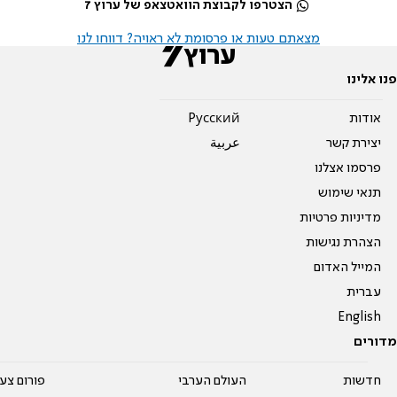
הצטרפו לקבוצת הוואטצאפ של ערוץ 7
מצאתם טעות או פרסומת לא ראויה? דווחו לנו
פנו אלינו
אודות
Pусский
יצירת קשר
عربية
פרסמו אצלנו
תנאי שימוש
מדיניות פרטיות
הצהרת נגישות
המייל האדום
עברית
English
מדורים
חדשות
העולם הערבי
פורום צע