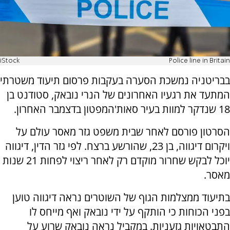
iStock
Police line in Britain
בבריטניה נמשכת הסערה בעקבות פרסום תיעוד משטרתי
המתעד את רגעיו האחרונים של הנרי נובאק, סטודנט בן
18 שנדקר למוות בעיר סאות'המפטון בדצמבר האחרון.
הסרטון פורסם לאחר שבית משפט גזר מאסר עולם על
ויקרום דיגווה, בן 23, שהורשע ברצח. לפי גזר הדין, דיגווה
יוכל לבקש שחרור מוקדם רק לאחר ריצוי לפחות 21 שנות
מאסר.
בתיעוד ממצלמות הגוף של השוטרים נראה דיגווה טוען
בפני הכוחות כי הותקף על ידי נובאק ואף מייחס לו
התבטאויות גזעניות. במקביל נראה נובאק שרוע על