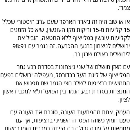
צמוד.
או אז שוב היה זה ג'ארד הארפר שעם ערב היסטורי שכלל
15 קליעות מ-15 זריקות מקו העונשין, שיא כל הזמנים
לקליעות עונשין בפלייאוף ללא החטאה, הוביל את
ירושלים לניצחון ברגעי ההכרעה. זה נגמר עם 98:91
לירושלים באולם שבגן נר.
עם מאזן מושלם של שני ניצחונות בסדרת רבע גמר
הפלייאוף של ליגת העל בכדורסל, מעפילה ירושלים בפעם
החמישית ברציפות לשלב חצי הגמר שם תפגוש את
המנצחת בסדרת רבע הגמר בין הפועל ת"א למכבי ראשון
לציון.
העמק, אחת מהפתעות העונה, סוגרת את העונה עם
טעם חמוץ כשזהו הפסדה השמיני ברציפות, אך עם
מחמאות על עונה גדולה בה הייתה במרבית הזמן במקום