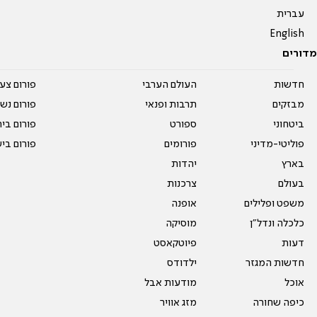
עברית
English
מדורים
חדשות
העולם הערבי
פורום צע
מבזקים
תרבות ופנאי
פורום נשו
ביטחוני
ספורט
פורום בי
פוליטי-מדיני
פורומים
פורום בי
בארץ
יהדות
בעולם
צרכנות
משפט ופלילים
אופנה
כלכלה ונדל"ן
מוסיקה
דעות
פיוטקאסט
חדשות המגזר
ילדודס
אוכל
מודעות אבל
כיפה שחורה
מזג אוויר