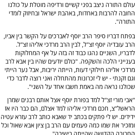
עולם התורה ניצב בפני קשיים ורדיפה מוטלת על כולנו
החובה להרבות באחדות, באהבת ישראל ובחיזוק לומדי
התורה".
בפתח דבריו סיפר הרב יוסף לאברכים על הקשר בין אביו,
הרב עובדיה יוסף זצ"ל, לבין הרב מרדכי אליהו זצ"ל.
לדבריו, השניים נהגו כבוד זה בזה על אף המחלוקות
בענייני הלכה והשקפה. "כולם יודעים שהיו בין אבא לרב
מרדכי אליהו חילוקי דעות, הייתה יריבות, אבל נער הייתי
וגם זקנתי - יש לי זכרונות מהתחלה ואני רוצה לדבר כדי
שכולנו נראה מה באמת חשבו אחד על השני".
"אבי מורי זצ"ל למד בפורת יוסף אצל אותם רבנים שמרן
הראשל"צ, חכם מרדכי אליהו למד אצלם, הם כבר היו אז
ידידים. יש לי פתקים בכתב יד שאבא כותב לרב עזרא עטיה
ומזכיר את שמו כמה פעמים עם הרב בן ציון אבא שאול וכל
החבורה הקדושה שהייתה בישיבה".