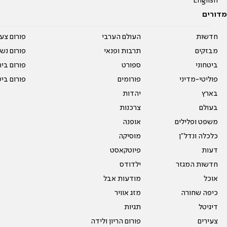
English
מדורים
חדשות
העולם הערבי
פורום צע
מבזקים
תרבות ופנאי
פורום נשו
ביטחוני
ספורט
פורום בי
פוליטי-מדיני
פורומים
פורום בי
בארץ
יהדות
בעולם
צרכנות
משפט ופלילים
אופנה
כלכלה ונדל"ן
מוסיקה
דעות
פיוטקאסט
חדשות המגזר
ילדודס
אוכל
מודעות אבל
כיפה שחורה
מזג אוויר
דיגיטל
תגיות
צעירים
פורום הריון ולידה