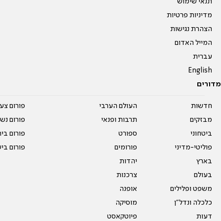
תנאי שימוש
מדיניות פרטיות
הצהרת נגישות
המייל האדום
עברית
English
מדורים
חדשות
העולם הערבי
פורום צע
מבזקים
תרבות ופנאי
פורום נשו
ביטחוני
ספורט
פורום בי
פוליטי-מדיני
פורומים
פורום בי
בארץ
יהדות
בעולם
צרכנות
משפט ופלילים
אופנה
כלכלה ונדל"ן
מוסיקה
דעות
פיוטקאסט