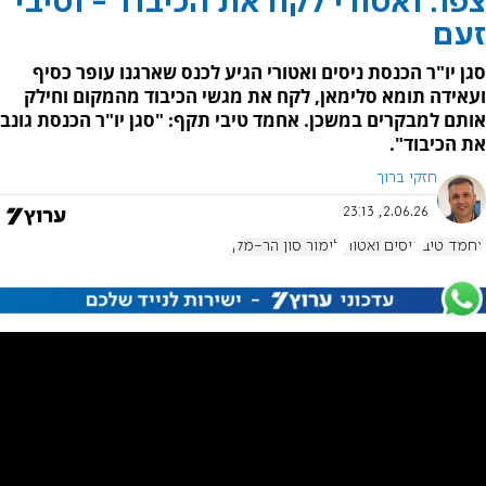
צפו: ואטורי לקח את הכיבוד - וטיבי
זעם
סגן יו"ר הכנסת ניסים ואטורי הגיע לכנס שארגנו עופר כסיף
ועאידה תומא סלימאן, לקח את מגשי הכיבוד מהמקום וחילק
אותם למבקרים במשכן. אחמד טיבי תקף: "סגן יו"ר הכנסת גונב
את הכיבוד".
חזקי ברוך
2.06.26, 23:13
אחמד טיבי
ניסים ואטורי
לימור סון הר-מלך