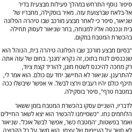
סיפור נוסף התרחש במהלך פעילות מבצעית בדיר
אל-בלאח שברצועת עזה. מאיר בוסקילה, מחבריו של
שניאור, סיפר כי לאחר מבצע מורכב שבו טיהרה הפלוגה
בית ונכנסה אליו למנוחה, בחר שניאור לעסוק תחילה
בהכשרת המטבח במקום.
"בסיום מבצע מורכב שבו הפלוגה טיהרה בית, הנוהל הוא
שנכנסים לנוח בתוכו, זה נקרא 'מגנן'. בחום של עזה אתה
רק מחכה להיכנס לשטח מוגן, להוריד קצת ציוד,
להתרענן. שניאור לא התיישב יחד עם כולם. הוא אמר לי,
תיכף כולם יהיו רעבים וירצו לבשל. אי אפשר שיבשלו ככה
במטבח טרף", סיפר בוסקילה.
לדבריו, השניים עסקו בהכשרת המטבח בזמן ששאר
הלוחמים נחו. "כשסיימנו להכשיר הוא יצא לשאר החיילים
ואמר בפשטות, 'המטבח כשר, אפשר לבשל אוכל'. שניאור
לא חשב על העייפות של עצמו, הוא חשב על כל הקבוצה,