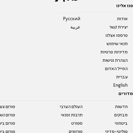
פנו אלינו
אודות
Pусский
יצירת קשר
عربية
פרסמו אצלנו
תנאי שימוש
מדיניות פרטיות
הצהרת נגישות
המייל האדום
עברית
English
מדורים
חדשות
העולם הערבי
פורום צע
מבזקים
תרבות ופנאי
פורום נשו
ביטחוני
ספורט
פורום בי
פוליטי-מדיני
פורומים
פורום בי