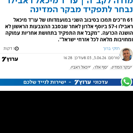
מודה לקב"ה | עו"ד מיכאל ראבילו
נבחר לתפקיד מבקר המדינה
61 ח"כים תמכו בסיבוב השני במועמדותו של עו"ד מיכאל
ראבילו ו-57 ביוסף אלרון לאחר שבסבב ההצבעות הראשון לא
הושגה הכרעה. "מקבל את התפקיד בתחושת אחריות עמוקה
ומחויבות מלאה לכל אזרחי ישראל".
חזקי ברוך
1 דקות
פורסם:
3.06.26, 8:03
עודכן:
16:28
מבקר המדינה
יוסף אלרון
מיכאל ראבילו