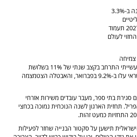
על פי התחזית, כלכלת ישראל צפויה לצמוח השנה ב-3.3%
יטיים
במזרח התיכון. הצמיחה החזויה בישראל לשנת 2027 תעמוד
 החזוי לעולם
 צמיחה
מואצת בהובלת המגזר הפרטי, כאשר הייצור התעשייתי התרחב בקצב שנתי של 11% בשלושת
החודשים עד ינואר 2026, הרכישות בכרטיסי אשראי עלו ב-9.2% בפברואר, והאבטלה הצטמצמה
ם סגירת בתי ספר, מעבר עובדים משירות אזרחי
ריל. תחזית הארגון לשנה הנוכחית נמוכה בכחצי
שראלית תישען על סקטור הבנייה שחזר לפעילות
את נזקי הטילים, וכן על ביקוש כבוש לדיור. הצריכה