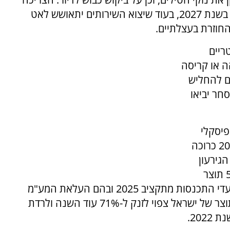
הפרטית, שהתכווצה זמנית, צפויה לזנק ל-6.8% בשנת 2027, בעוד שיצוא השירותים יתאושש לאט
חוזרת בעצלתיים.
ריים
ה או קריסה
ינה מלאכותית (AI) עלולים להחליש
חר יביאו
פיסקלי
המורכב. הפעילות הצבאית המחודשת בשנת 2026 כרוכה
גירעון
והחוב, והגירעון הממשלתי צפוי להתרחב ל-5.3% תוצר
השנה, לפני שיתכנס ל-4.2% ב-2027 הודות לצעדי התכנסות מתקציב 2025 ובהם העלאת המע"מ
והפחתת מס הכנסה. כתוצאה מכך, יחס החוב-תוצר של ישראל צפוי לזנק ל-71% עוד השנה ולרדת