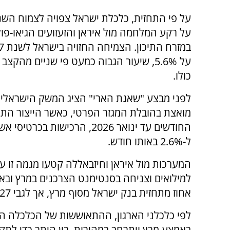
על רקע המלחמה מול איראן והזעזועים הגיאו-פול
על 5.6%, שיעור הגבוה כמעט פי שניים מהקצב
כולו.
לפני מבצע "שאגת הארי" הציג המשק הישראלי
ל-2.6% באותו חודש.
המערכות מול איראן וחיזבאללה קטעו מגמה זו ע
למילואים וצניחה בסנטימנט הצרכנים במרץ ובאפ
אחוז מתחזית בנק ישראל מסוף מרץ, אך לגבי 2027 התחזיות כמעט זהות.
לפי כלכלני הארגון, ההתאוששות של הכלכלה הי
באמצע מרץ ויתרחב במהירות, בין היתר כדי לתקן 