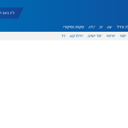
כ"ג באב תשפ"ו |
 ונדל"ן
דעות
אוכל
יהדות
הפקות וסיקורים
ספורט
פורומים
אתר ישיבה
יצירת קשר
עוד