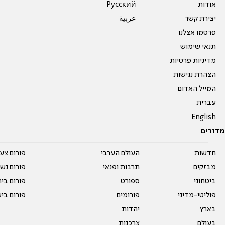
אודות
Pусский
יצירת קשר
عربية
פרסמו אצלנו
תנאי שימוש
מדיניות פרטיות
הצהרת נגישות
המייל האדום
עברית
English
מדורים
חדשות
העולם הערבי
פורום צע
מבזקים
תרבות ופנאי
פורום נשו
ביטחוני
ספורט
פורום בי
פוליטי-מדיני
פורומים
פורום בי
בארץ
יהדות
בעולם
צרכנות