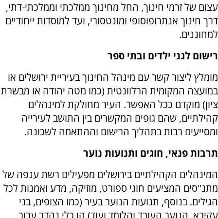
עצום של זרמי חינוך, החל מחינוך ממלכתי וממלכתי-דתי,
דרך חינוך אנתרופוסופי ומונטסורי, ועד למוסדות ייחודיים
למחוננים.
רישום לגני ילדים ובתי ספר
מומלץ ליצור קשר עם מינהל החינוך בעיריית ירושלים או
במועצה המקומית הרלוונטית (כמו מטה יהודה או מבשרת
ציון) מוקדם ככל האפשר. העיר מחולקת למינהלים
קהילתיים, שהם גופים המקשרים בין התושב לעירייה
ומסייעים רבות בתהליך הרישום וההתאמה לשכונה.
תרבות פנאי, חוגים ותנועות נוער
המינהלים הקהילתיים בירושלים מפעילים רשת ענפה של
מתנ"סים המציעים חוגי ספורט, מוזיקה, מדע ואמנות לכל
הגילים. בנוסף, תנועות הנוער בעיר (כמו הצופים, בני
עקיבא, הנוער העובד והלומד ועוד) הן כלי נהדר עבור