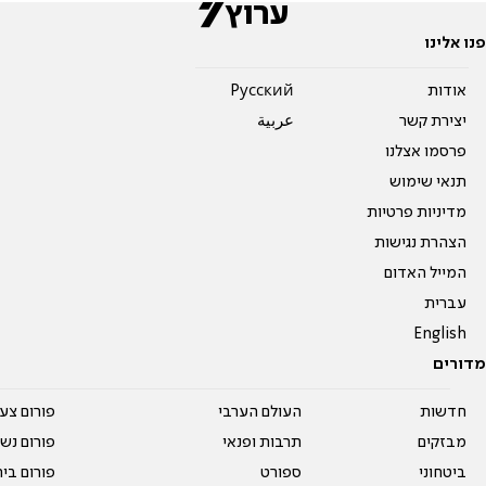
פנו אלינו
אודות
Pусский
יצירת קשר
عربية
פרסמו אצלנו
תנאי שימוש
מדיניות פרטיות
הצהרת נגישות
המייל האדום
עברית
English
מדורים
חדשות
העולם הערבי
פורום צע
מבזקים
תרבות ופנאי
פורום נשו
ביטחוני
ספורט
פורום בי