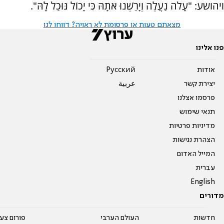
ויהושע: "עָלֹה נַעֲלֶה וְיָרַשְׁנוּ אֹתָהּ כִּי יָכוֹל נּוּכַל לָהּ".
מצאתם טעות או פרסומת לא ראויה? דווחו לנו
פנו אלינו
אודות
Pусский
יצירת קשר
عربية
פרסמו אצלנו
תנאי שימוש
מדיניות פרטיות
הצהרת נגישות
המייל האדום
עברית
English
מדורים
חדשות
העולם הערבי
פורום צע