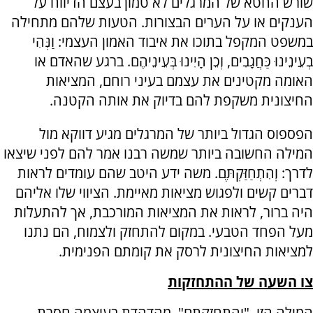
שורש החטא של המרגלים לא טמון בעצם הדיווח על
הענקים או על הערים הבצורות. הטעות שלהם מתחילה
במשפט המקפל בתוכו את איבוד האמון העצמי: וַנְּהִי
בְעֵינֵינוּ כַּחֲגָבִים, וְכֵן הָיִינוּ בְּעֵינֵיהֶם. ברגע שהאדם או
האומה מקטינים את עצמם בעיני רוחם, המציאות
החיצונית משקפת להם בדיוק את אותה הקטנה.
הפספוס הגדול ביותר של המרגלים מגיע דווקא מול
המילה החשובה ביותר שמשה רבנו אמר להם לפני שיצאו
לדרך: וְהִתְחַזַּקְתֶּם. משה ידע היטב שהם עומדים לראות
דברים קשים ולפגוש מציאות מאיימת. הציווי שלו אליהם
היה ברור, לראות את המציאות המורכבת, אך להתעלות
מעל הפחד הטבעי. במקום להתחזק ולצמוח, הם נתנו
למציאות החיצונית לרסק את קומתם הפנימית.
צו השעה של ההתחזקות
המילה הזו, "והתחזקתם", מהדהדת בעוצמה חסרת