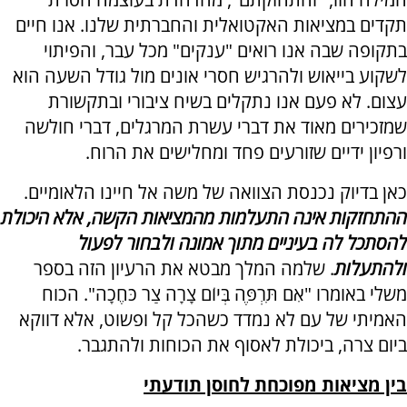
תקדים במציאות האקטואלית והחברתית שלנו. אנו חיים
בתקופה שבה אנו רואים "ענקים" מכל עבר, והפיתוי
לשקוע בייאוש ולהרגיש חסרי אונים מול גודל השעה הוא
עצום. לא פעם אנו נתקלים בשיח ציבורי ובתקשורת
שמזכירים מאוד את דברי עשרת המרגלים, דברי חולשה
ורפיון ידיים שזורעים פחד ומחלישים את הרוח.
כאן בדיוק נכנסת הצוואה של משה אל חיינו הלאומיים.
ההתחזקות אינה התעלמות מהמציאות הקשה, אלא היכולת
להסתכל לה בעיניים מתוך אמונה ולבחור לפעול
ולהתעלות
. שלמה המלך מבטא את הרעיון הזה בספר
משלי באומרו "אִם תִּרְפֶּה בְּיוֹם צָרָה צַר כֹּחֶכָה". הכוח
האמיתי של עם לא נמדד כשהכל קל ופשוט, אלא דווקא
ביום צרה, ביכולת לאסוף את הכוחות ולהתגבר.
בין מציאות מפוכחת לחוסן תודעתי