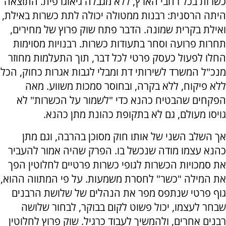
כשרות בכל רחבי הארץ, ללא מגבלה גיאוגרפית. התוצאה
היתה הרסנית: רבנות ממטולה יכולה לתת כשרות באילת,
ואילת בקרית שמונה. הדבר פתח שוק פרוץ של מחירים,
תחרות פרועה וסחר בתעודות כשרות. רבנויות מסוימות
החלו לפעול כעסק פרטי לכל דבר, תוך התעלמות מחוזר
מנכ"ל המשרד לשירותי דת ומבלי לגבות אגרות כחוק, הכל
ללא פיקוח, ללא בקרה, ובחוסר סמכות משווע. מאה
הפקחים שהבטיח כהנא כדי "לשמור על הכשרות" לא
גויסו מעולם, גם לא בתקופת כהונת מתן כהנא.
אך השלב השני של אותו חוק מסוכן בהרבה, וגם מתן
כהנא עצמו מודה שנכשל בו. הפרק שהיה אמור להעביר
את סמכויות הכשרות לגופי כשרות פרטיים לחלוטין הפך
את המילה "כשר" לחסרת משמעות. על פי המתווה ההוא,
גוף פרטי שנתפס מפר את הנהלים של שלושת הרבנים
שבחר לעצמו, יכול פשוט לקום בבוקר, לבחור שלושה
רבנים אחרים, ולהמשיך לעבוד כרגיל. שוק פרוץ לחלוטין