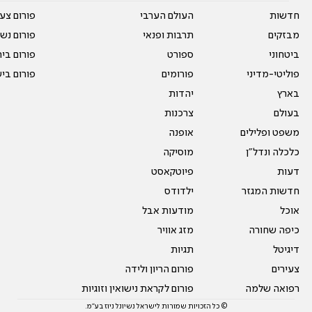
חדשות
העולם הערבי
פורום צע
מבזקים
תרבות ופנאי
פורום נשו
ביטחוני
ספורט
פורום בי
פוליטי-מדיני
פורומים
פורום בי
בארץ
יהדות
בעולם
צרכנות
משפט ופלילים
אופנה
כלכלה ונדל"ן
מוסיקה
דעות
פיוטקאסט
חדשות המגזר
ילדודס
אוכל
מודעות אבל
כיפה שחורה
מזג אוויר
דיגיטל
תגיות
צעירים
פורום הריון ולידה
רפואה שלמה
פורום לקראת נישואין וזוגיות
© כל הזכויות שמורות לישראל נשיונל ניוז בע"מ.