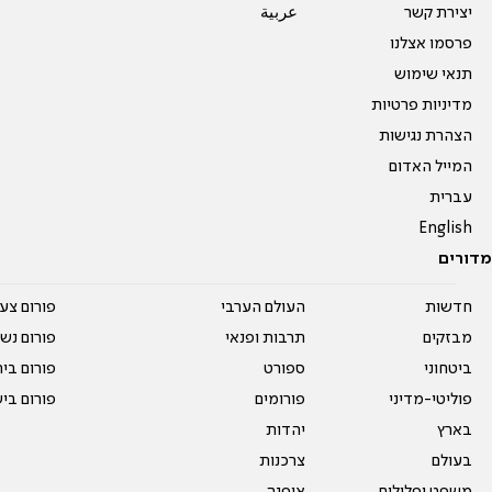
יצירת קשר
عربية
פרסמו אצלנו
תנאי שימוש
מדיניות פרטיות
הצהרת נגישות
המייל האדום
עברית
English
מדורים
חדשות
העולם הערבי
פורום צע
מבזקים
תרבות ופנאי
פורום נשו
ביטחוני
ספורט
פורום בי
פוליטי-מדיני
פורומים
פורום בי
בארץ
יהדות
בעולם
צרכנות