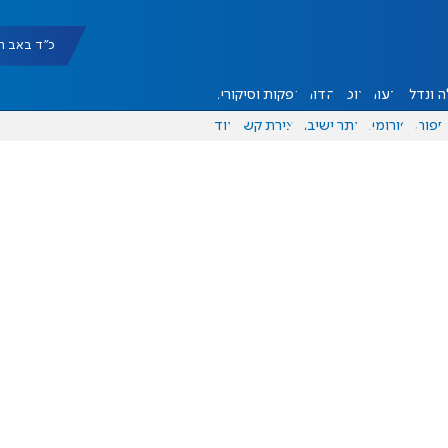
כ"ד באב תשפ"ו |
 ונדל"ן
דעות
אוכל
יהדות
הפקות וסיקורים
ספורט
פורומים
אתר ישיבה
יצירת קשר
עוד