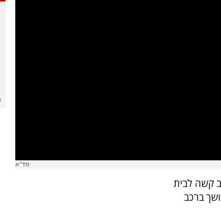
מד"א
ב קשה לבית
שך ברכב