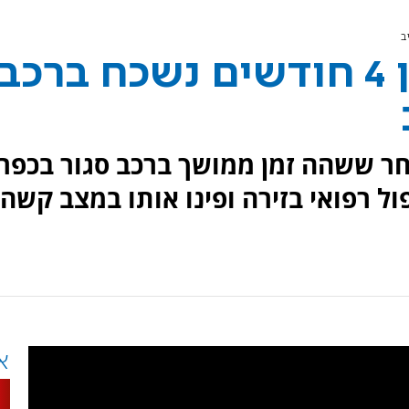
כפר חב"ד: תינוק בן 4 חודשים נשכח ברכב
ר ששהה זמן ממושך ברכב סגור בכפר
ול רפואי בזירה ופינו אותו במצב קשה
א