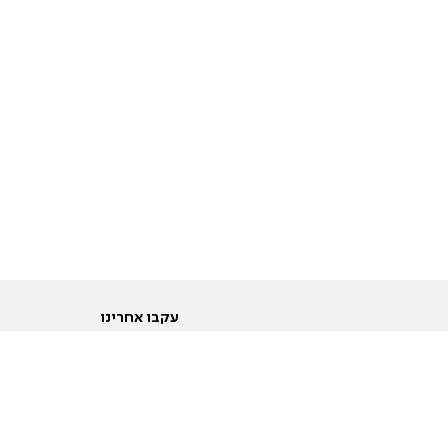
עקבו אחרינו
ות
טוויטר
ם הריון ולידה
פייסבוק
ום לקראת נישואין וזוגיות
אינסטגרם
ום צעירים מעל עשרים
יוטיוב