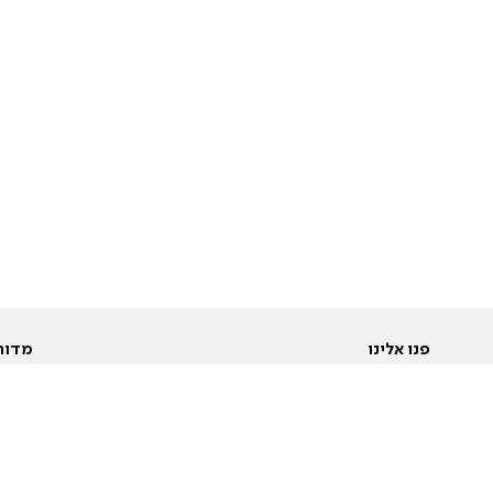
פנו אלינו
מדור
אודות
Pусский
חד
יצירת קשר
عربية
מב
פרסמו אצלנו
בי
תנאי שימוש
פו