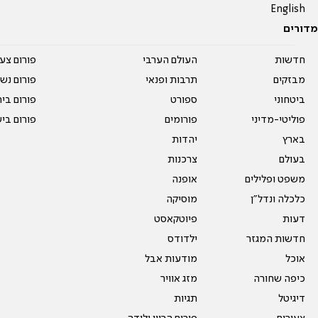
English
מדורים
חדשות
העולם הערבי
פורום צע
מבזקים
תרבות ופנאי
פורום נשו
ביטחוני
ספורט
פורום בי
פוליטי-מדיני
פורומים
פורום בי
בארץ
יהדות
בעולם
צרכנות
משפט ופלילים
אופנה
כלכלה ונדל"ן
מוסיקה
דעות
פיוטקאסט
חדשות המגזר
ילדודס
אוכל
מודעות אבל
כיפה שחורה
מזג אוויר
דיגיטל
תגיות