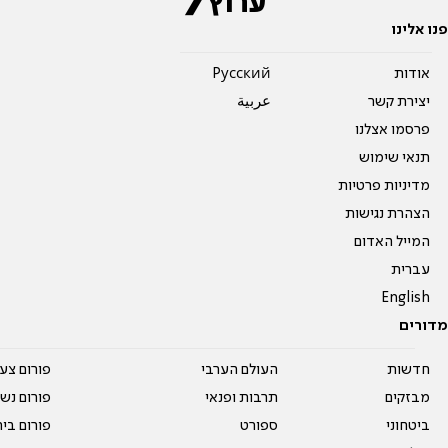
פנו אלינו
אודות
Pусский
יצירת קשר
عربية
פרסמו אצלנו
תנאי שימוש
מדיניות פרטיות
הצהרת נגישות
המייל האדום
עברית
English
מדורים
חדשות
העולם הערבי
פורום צע
מבזקים
תרבות ופנאי
פורום נשו
ביטחוני
ספורט
פורום בי