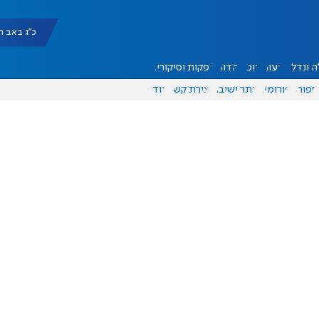
כ"ג באב תשפ"ו |
 ונדל"ן
דעות
אוכל
יהדות
הפקות וסיקורים
ספורט
פורומים
אתר ישיבה
יצירת קשר
עוד