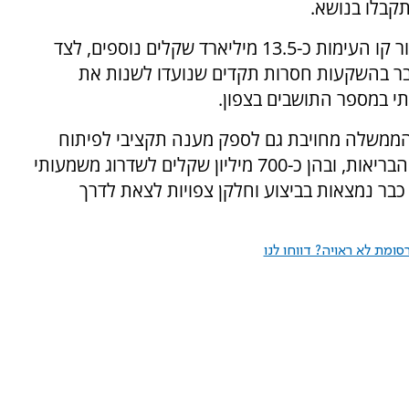
קבלו בנושא.
אלקין ציין כי במהלך השנה האחרונה הוקצו לאזור קו העימות כ-13.5 מיליארד שקלים נוספים, לצד
דובר בהשקעות חסרות תקדים שנועדו לשנות את
ותי במספר התושבים בצפון.
 הממשלה מחויבת גם לספק מענה תקציבי לפיתוח
ולמיגון. לדבריו, אושרו השקעות בתחומי החינוך והבריאות, ובהן כ-700 מיליון שקלים לשדרוג משמעותי
בר נמצאות בביצוע וחלקן צפויות לצאת לדרך
ומת לא ראויה? דווחו לנו