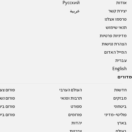
אודות
Pусский
יצירת קשר
عربية
פרסמו אצלנו
תנאי שימוש
מדיניות פרטיות
הצהרת נגישות
המייל האדום
עברית
English
מדורים
חדשות
העולם הערבי
פורום צע
מבזקים
תרבות ופנאי
פורום נשו
ביטחוני
ספורט
פורום בי
פוליטי-מדיני
פורומים
פורום בי
בארץ
יהדות
בעולם
צרכנות