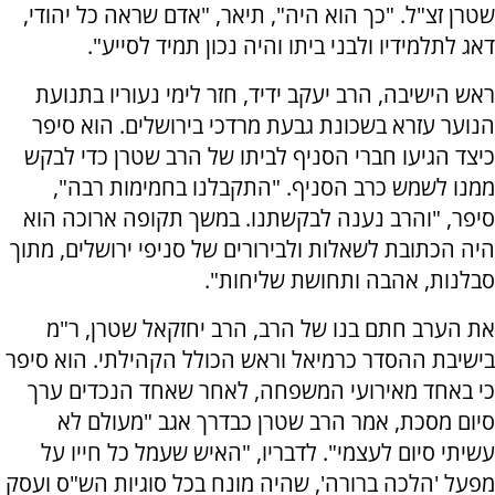
שטרן זצ"ל. "כך הוא היה", תיאר, "אדם שראה כל יהודי,
דאג לתלמידיו ולבני ביתו והיה נכון תמיד לסייע".
ראש הישיבה, הרב יעקב ידיד, חזר לימי נעוריו בתנועת
הנוער עזרא בשכונת גבעת מרדכי בירושלים. הוא סיפר
כיצד הגיעו חברי הסניף לביתו של הרב שטרן כדי לבקש
ממנו לשמש כרב הסניף. "התקבלנו בחמימות רבה",
סיפר, "והרב נענה לבקשתנו. במשך תקופה ארוכה הוא
היה הכתובת לשאלות ולבירורים של סניפי ירושלים, מתוך
סבלנות, אהבה ותחושת שליחות".
את הערב חתם בנו של הרב, הרב יחזקאל שטרן, ר"מ
בישיבת ההסדר כרמיאל וראש הכולל הקהילתי. הוא סיפר
כי באחד מאירועי המשפחה, לאחר שאחד הנכדים ערך
סיום מסכת, אמר הרב שטרן כבדרך אגב "מעולם לא
עשיתי סיום לעצמי". לדבריו, "האיש שעמל כל חייו על
מפעל 'הלכה ברורה', שהיה מונח בכל סוגיות הש"ס ועסק