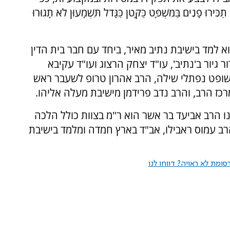
 בַּמִּשְׁפָּט כַּקָּטֹן כַּגָּדֹל תִּשְׁמָעוּן לֹא תָגוּרוּ
 למד בישיבת נתיב מאיר, ביחד עם חבר בית הדין
גיור ב'נתיב', עו"ד יצחק הרצוג ועו"ד עקיבא
 השופט נפתלי שילה, הרב אהרון טרופ לשעבר ראש
מרכז הרב, והרב נדב פרידמן מישיבת מעלה אליהו.
ו הרב אביעד בר אשר הוא ר"מ בצוות כולל הלכה
רב עמוס ראבילו, אב"ד בארץ חמדה ומלמד בישיבת
ומת לא ראויה? דווחו לנו