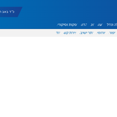
כ"ד באב תשפ"ו |
 ונדל"ן
דעות
אוכל
יהדות
הפקות וסיקורים
ספורט
פורומים
אתר ישיבה
יצירת קשר
עוד