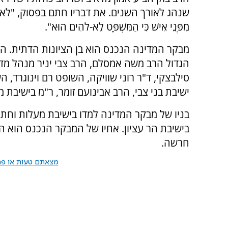
שנהג לאורך השנים. את דבריו חתם בפסוק, "לֹא תַכִּירוּ פָנִים
מִפְּנֵי אִישׁ כִּי הַמִּשְׁפָּט לֵא-לֹהִים הוּא".
מבקר המדינה הנכנס הוא בן הציונות הדתית. הוא
הגדול הרב משה אמסלם, הרב צבי יניר מנהל מדור 
סילבצקי, ד"ר רוני שוויקה, השופט רם וינוגרד,
ישיבת בני צבי, הרב אבינועם זומר, ר"מ בישיבת 
בניו של מבקר המדינה למדו בישיבת מעלות וחתנ
בישיבת הר עציון. אחיו של המבקר הנכנס הוא ה
חרשה.
מצאתם טעות או פרס