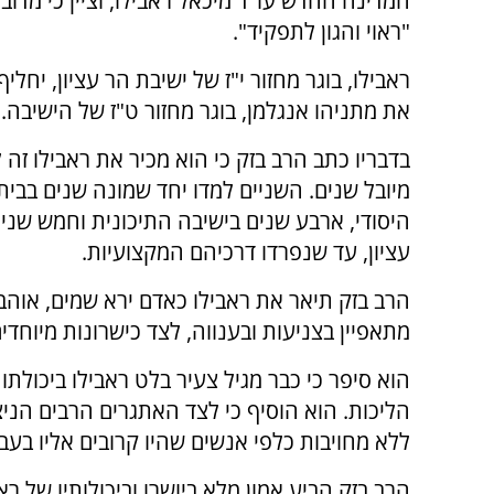
המדינה החדש עו"ד מיכאל ראבילו, וציין כי מדוב
"ראוי והגון לתפקיד".
ראבילו, בוגר מחזור י"ז של ישיבת הר עציון, יחלי
את מתניהו אנגלמן, בוגר מחזור ט"ז של הישיבה.
בדבריו כתב הרב בזק כי הוא מכיר את ראבילו זה
מיובל שנים. השניים למדו יחד שמונה שנים בבי
היסודי, ארבע שנים בישיבה התיכונית וחמש שני
עציון, עד שנפרדו דרכיהם המקצועיות.
הרב בזק תיאר את ראבילו כאדם ירא שמים, אוהב 
מתאפיין בצניעות ובענווה, לצד כישרונות מיוחדי
הוא סיפר כי כבר מגיל צעיר בלט ראבילו ביכולתו
הליכות. הוא הוסיף כי לצד האתגרים הרבים הני
ללא מחויבות כלפי אנשים שהיו קרובים אליו בעב
הרב בזק הביע אמון מלא ביושרו וביכולותיו של ר