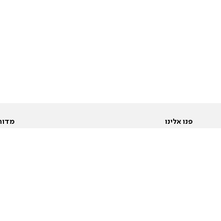
פנו אלינו
מדור
אודות
Pусский
חד
יצירת קשר
عربية
מב
פרסמו אצלנו
בי
תנאי שימוש
פו
מדיניות פרטיות
בא
הצהרת נגישות
בע