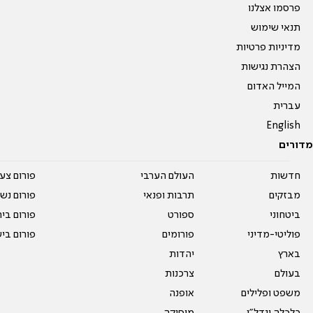
פרסמו אצלנו
תנאי שימוש
מדיניות פרטיות
הצהרת נגישות
המייל האדום
עברית
English
מדורים
חדשות
העולם הערבי
פורום צע
מבזקים
תרבות ופנאי
פורום נשו
ביטחוני
ספורט
פורום בי
פוליטי-מדיני
פורומים
פורום בי
בארץ
יהדות
בעולם
צרכנות
משפט ופלילים
אופנה