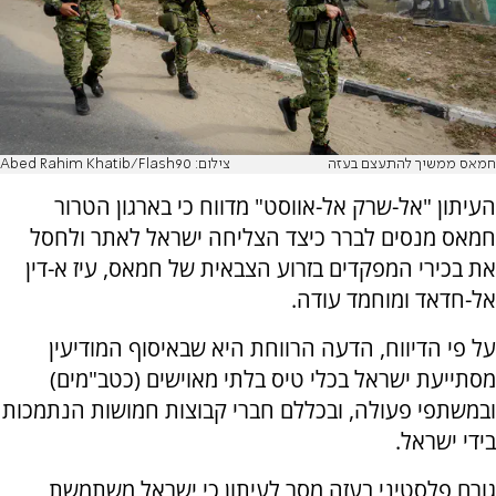
חמאס ממשיך להתעצם בעזה
צילום: Abed Rahim Khatib/Flash90
העיתון "אל-שרק אל-אווסט" מדווח כי בארגון הטרור
חמאס מנסים לברר כיצד הצליחה ישראל לאתר ולחסל
את בכירי המפקדים בזרוע הצבאית של חמאס, עיז א-דין
אל-חדאד ומוחמד עודה.
על פי הדיווח, הדעה הרווחת היא שבאיסוף המודיעין
מסתייעת ישראל בכלי טיס בלתי מאוישים (כטב"מים)
ובמשתפי פעולה, ובכללם חברי קבוצות חמושות הנתמכות
בידי ישראל.
גורם פלסטיני בעזה מסר לעיתון כי ישראל משתמשת