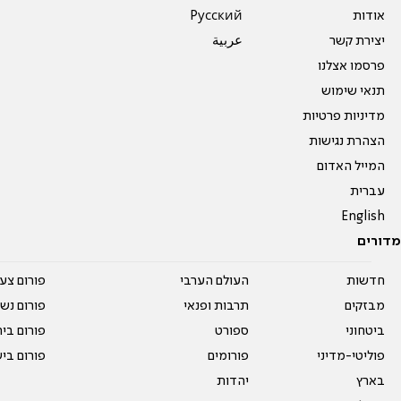
אודות
Pусский
יצירת קשר
عربية
פרסמו אצלנו
תנאי שימוש
מדיניות פרטיות
הצהרת נגישות
המייל האדום
עברית
English
מדורים
חדשות
העולם הערבי
פורום צע
מבזקים
תרבות ופנאי
פורום נשו
ביטחוני
ספורט
פורום בי
פוליטי-מדיני
פורומים
פורום בי
בארץ
יהדות