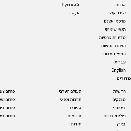
אודות
Pусский
יצירת קשר
عربية
פרסמו אצלנו
תנאי שימוש
מדיניות פרטיות
הצהרת נגישות
המייל האדום
עברית
English
מדורים
חדשות
העולם הערבי
פורום צע
מבזקים
תרבות ופנאי
פורום נשו
ביטחוני
ספורט
פורום בי
פוליטי-מדיני
פורומים
פורום בי
בארץ
יהדות