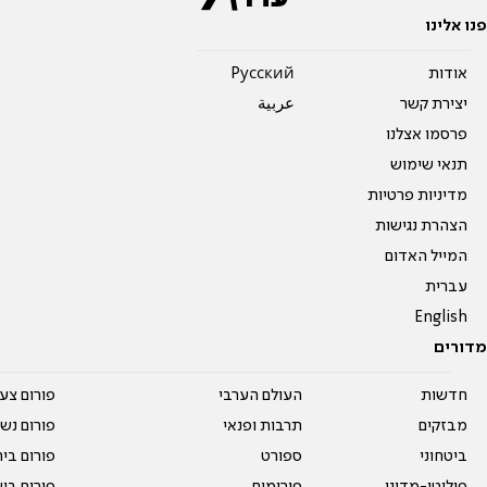
פנו אלינו
אודות
Pусский
יצירת קשר
عربية
פרסמו אצלנו
תנאי שימוש
מדיניות פרטיות
הצהרת נגישות
המייל האדום
עברית
English
מדורים
חדשות
העולם הערבי
פורום צע
מבזקים
תרבות ופנאי
פורום נשו
ביטחוני
ספורט
פורום בי