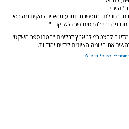
"הגיע הזמן לבטל לחלוטין את קונספט שטחי A ו-B, להחיל
ם. "השטח
, רחבה ובלתי מתפשרת תמנע מהאויב להקים פה בסיס
אנחנו פה כדי להבטיח שזה לא יקרה".
 המדינה להצטרף למאמץ לבלימת "הטרנספר השקט"
יב את היוזמה הציונית לידיים יהודיות.
ומת לא ראויה? דווחו לנו