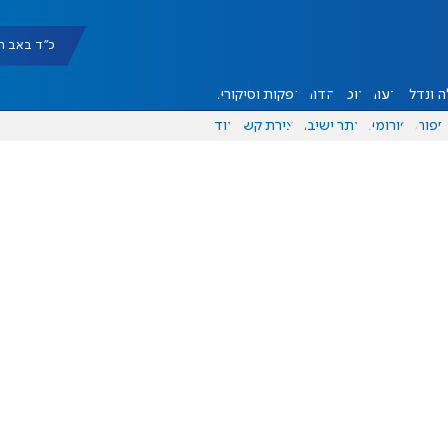
כ"ד באב תשפ"ו |
 ונדל"ן
דעות
אוכל
יהדות
הפקות וסיקורים
ספורט
פורומים
אתר ישיבה
יצירת קשר
עוד