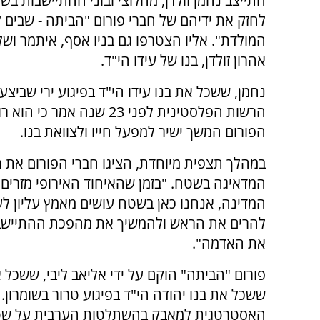
התייצב נחמן זולדן, מחלוצי ובוני ההתיישבות בשומ
לחזק את ידיהם של חברי פורום "הביתה - שבים 
המולדת". אליו הצטרפו גם בניו אסף, איתמר ושלומי
אהרון זולדן, בנו של עידו הי"ד.
נחמן, ששכל את בנו עידו הי"ד בפיגוע ירי שביצעו
הרשות הפלסטינית לפני 23 שנה אמר
הפורום המשך ישיר למפעל חייו ולצוואת בנו.
במהלך תצפית מיוחדת, הציגו חברי הפורום את 
המדאיגה בשטח. "בזמן שהאיחוד האירופי מזרים
המדינה, אנחנו כאן בשטח עושים מאמץ עליון לעצ
להרים את הראש ולהמשיך את מהפכת ההתיישבות 
את האדמה".
פורום "הביתה" הוקם על ידי אליאב ליבי, ששכל א
ששכל את בנו יהודה הי"ד בפיגוע טרור בשומרון.
האסטרטגית למאבק בהשתלטות הערבית על שטחי י