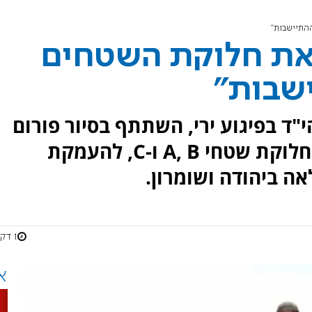
התיישבות"
 את חלוקת השטחים
שבות"
י"ד בפיגוע ירי, השתתף בסיור פורום
"הביתה" בשומרון וקרא לביטול חלוקת שטחי A, B ו-C, להעמקת
ה ביהודה ושומרון.
1 דקות
א