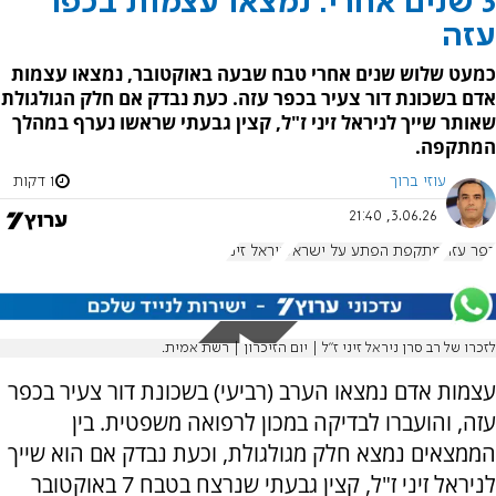
3 שנים אחרי: נמצאו עצמות בכפר
עזה
כמעט שלוש שנים אחרי טבח שבעה באוקטובר, נמצאו עצמות
אדם בשכונת דור צעיר בכפר עזה. כעת נבדק אם חלק הגולגולת
שאותר שייך לניראל זיני ז"ל, קצין גבעתי שראשו נערף במהלך
המתקפה.
עוזי ברוך
1 דקות
3.06.26, 21:40
כפר עזה
מתקפת הפתע על ישראל
ניראל זיני
לזכרו של רב סרן ניראל זיני ז"ל | יום הזיכרון | רשת אמית.
עצמות אדם נמצאו הערב (רביעי) בשכונת דור צעיר בכפר
עזה, והועברו לבדיקה במכון לרפואה משפטית. בין
הממצאים נמצא חלק מגולגולת, וכעת נבדק אם הוא שייך
לניראל זיני ז"ל, קצין גבעתי שנרצח בטבח 7 באוקטובר