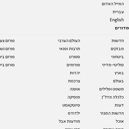
המייל האדום
עברית
English
מדורים
חדשות
העולם הערבי
פורום צע
מבזקים
תרבות ופנאי
פורום נשו
ביטחוני
ספורט
פורום בי
פוליטי-מדיני
פורומים
פורום בי
בארץ
יהדות
בעולם
צרכנות
משפט ופלילים
אופנה
כלכלה ונדל"ן
מוסיקה
דעות
פיוטקאסט
חדשות המגזר
ילדודס
אוכל
מודעות אבל