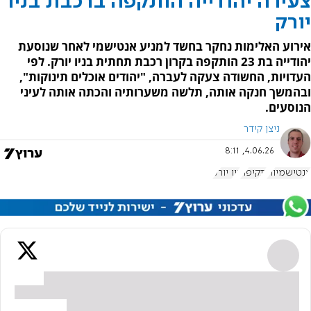
צעירה יהודייה הותקפה ברכבת בניו
יורק
אירוע האלימות נחקר בחשד למניע אנטישמי לאחר שנוסעת
יהודייה בת 23 הותקפה בקרון רכבת תחתית בניו יורק. לפי
העדויות, החשודה צעקה לעברה, "יהודים אוכלים תינוקות",
ובהמשך חנקה אותה, תלשה משערותיה והכתה אותה לעיני
הנוסעים.
ניצן קידר
4.06.26, 8:11
אנטישמיות
תקיפה
ניו יורק