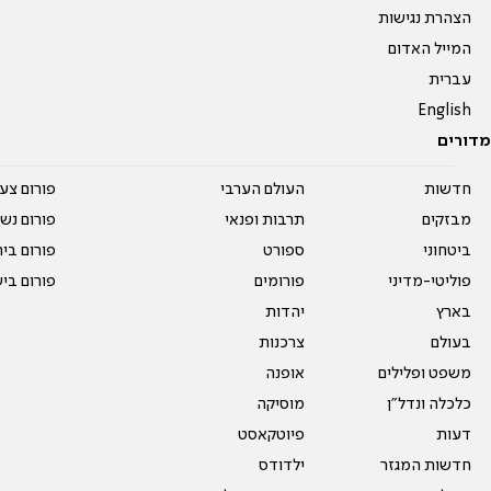
הצהרת נגישות
המייל האדום
עברית
English
מדורים
חדשות
העולם הערבי
פורום צע
מבזקים
תרבות ופנאי
פורום נשו
ביטחוני
ספורט
פורום בי
פוליטי-מדיני
פורומים
פורום בי
בארץ
יהדות
בעולם
צרכנות
משפט ופלילים
אופנה
כלכלה ונדל"ן
מוסיקה
דעות
פיוטקאסט
חדשות המגזר
ילדודס