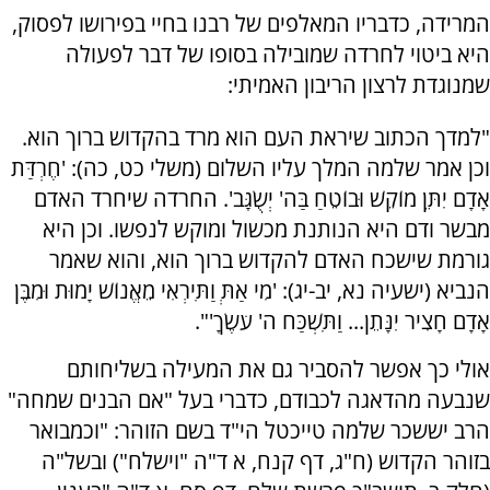
המרידה, כדבריו המאלפים של רבנו בחיי בפירושו לפסוק,
היא ביטוי לחרדה שמובילה בסופו של דבר לפעולה
שמנוגדת לרצון הריבון האמיתי:
"למדך הכתוב שיראת העם הוא מרד בהקדוש ברוך הוא.
וכן אמר שלמה המלך עליו השלום (משלי כט, כה): 'חֶרְדַּת
אָדָם יִתֵּן מוֹקֵשׁ וּבוֹטֵחַ בַּה' יְשֻׂגָּב'. החרדה שיחרד האדם
מבשר ודם היא הנותנת מכשול ומוקש לנפשו. וכן היא
גורמת שישכח האדם להקדוש ברוך הוא, והוא שאמר
הנביא (ישעיה נא, יב-יג): 'מִי אַתְּ וַתִּירְאִי מֵאֱנוֹשׁ יָמוּת וּמִבֶּן
אָדָם חָצִיר יִנָּתֵן... וַתִּשְׁכַּח ה' עֹשֶׂךָ'".
אולי כך אפשר להסביר גם את המעילה בשליחותם
שנבעה מהדאגה לכבודם, כדברי בעל "אם הבנים שמחה"
הרב יששכר שלמה טייכטל הי"ד בשם הזוהר: "וכמבואר
בזוהר הקדוש (ח"ג, דף קנח, א ד"ה "וישלח") ובשל"ה