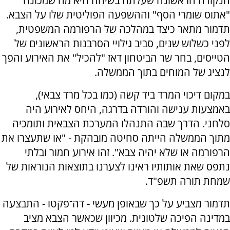
הנקודה הראשונה שעלתה בשיחה היא מה שמכונה
"אתוס שומרי הסף" וההשפעה הפוליטית שלו על הצבא.
תדמור מתאר כיצד במהלכה של הרפורמה המשפטית,
לפני כשלוש שנים, סביב גילויי הסרבנות הראשונים של
הטייסים, בחר שר הביטחון דאז "להכיל" את האירוע והפך
לנציג של המוחים בתוך הממשלה.
במקום דיכוי המרד ביד קשה (כמו בכל מרד צבאי),
באמצעות ענישה והורדה בדרגה, היחס לאירוע היה
סלחני. הדרך שבה התנהלו המערכת הצבאית ותומכיה
מתוך הממשלה הייתה סחיטה מובהקת - "או שתעצרו את
הרפורמה או שלא יהיה צבא". זהו אירוע חמור ובלתי
נתפס שאת אותותיו ראינו לצערנו בתוצאות הנוראות של
שמחת תורה תשפ"ד.
תדמור מצביע על כך שבאופן מעשי - דה־פקטו - התבצעה
במדינה הפיכה שלטונית. מכיוון שכאשר הצבא מציב