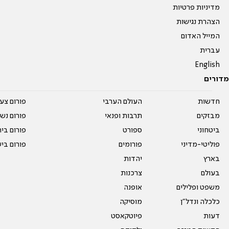
מדיניות פרטיות
הצהרת נגישות
המייל האדום
עברית
English
מדורים
חדשות
העולם הערבי
פורום צע
מבזקים
תרבות ופנאי
פורום נשו
ביטחוני
ספורט
פורום בי
פוליטי-מדיני
פורומים
פורום בי
בארץ
יהדות
בעולם
צרכנות
משפט ופלילים
אופנה
כלכלה ונדל"ן
מוסיקה
דעות
פיוטקאסט