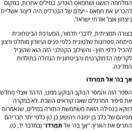
המלחמה הושגו ושחמאס הוכרע. במילים אחרות, במקום
להכריע את חמאס - יעדם של הגנרלים היה ליצור אשליית
ניצחון אצל אזרחי ישראל.
בצורה תמציתית, לדברי תדמור, המערכת הביטחונית
פיתחה פטרונות שלטונית כלפי פנים ועיוורון מוחלט ורצון
להכיל כלפי חוץ - והשילוב הקטלני הזה הוא שהוביל
לקריסה הדמוקרטית והביטחונית הגדולה בתולדות
המדינה.
אך בה' אל תמרודו
הספר הזה והמסר הנוקב הבוקע ממנו, הדהד אצלי מחדש
את סיפור המרגלים שאנו קוראים השבת. לא במקרה
דווקא בנפילה הזאת משתמשת התורה במילים, שנאמרות
מפיהם של כלב בן יפונה ויהושע בן נון כלפי יתר חבריהם
התרים את הארץ: "אַךְ בַּה' אַל
תִּמְרֹדוּ
" (במדבר יד, ט).