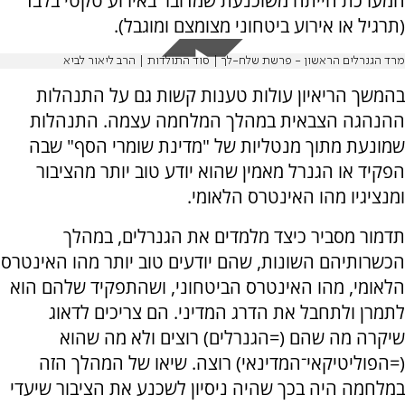
המערכת הייתה משוכנעת שמדובר באירוע טקטי בלבד
(תרגיל או אירוע ביטחוני מצומצם ומוגבל).
מרד הגנרלים הראשון - פרשת שלח-לך | סוד התולדות | הרב ליאור לביא
בהמשך הריאיון עולות טענות קשות גם על התנהלות
ההנהגה הצבאית במהלך המלחמה עצמה. התנהלות
שמונעת מתוך מנטליות של "מדינת שומרי הסף" שבה
הפקיד או הגנרל מאמין שהוא יודע טוב יותר מהציבור
ומנציגיו מהו האינטרס הלאומי.
תדמור מסביר כיצד מלמדים את הגנרלים, במהלך
הכשרותיהם השונות, שהם יודעים טוב יותר מהו האינטרס
הלאומי, מהו האינטרס הביטחוני, ושהתפקיד שלהם הוא
לתמרן ולתחבל את הדרג המדיני. הם צריכים לדאוג
שיקרה מה שהם (=הגנרלים) רוצים ולא מה שהוא
(=הפוליטיקאי־המדינאי) רוצה. שיאו של המהלך הזה
במלחמה היה בכך שהיה ניסיון לשכנע את הציבור שיעדי