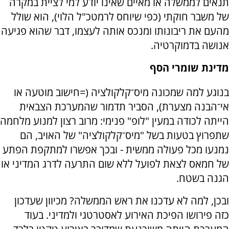
תנאים לממשלה או מאיים שאינו יודע למי לציית במקרה
של משבר חוקתי (כפי שיוחס לרמטכ"ל הלוי), הוא שולל
מהעם את ריבונותו ומנכס אותה לעצמו, דבר שהוא פגיעה
אנושה בדמוקרטיה.
מדינת שומרי הסף
בנוגע למה שמכונה מיס־קלקולציה (=חישוב מוטעה או
אי־הבנה מצערת), הסביר תדמור שהמערכת הצבאית
הייתה לכודה במעין "לופ" פנימי: מרוב רצון למנוע מלחמה
שתפרוץ בטעות בשל "מיס־קלקולציה" של האויב, הם
נמנעו מכל פעולה ממשית - ובכך אפשרו למתקפת הפתע
של חמאס לצאת לפועל ללא שום התרעה לדרג המדיני או
הגנה בשטח.
ובכן, למה לא עדכנו את ראש הממשלה? מכיוון שעדכון
כזה פירושו הפיכת האירוע לאסטרטגי ולמדיני. בעוד