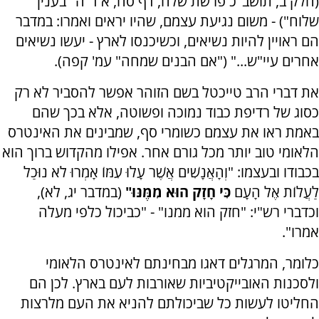
(חלק ב, תושב"כ פרשת שלח, דף סח, א ד"ה "בענין
שלוח") - משום נגיעת עצמם, שהיו יראים ואמרו: במדבר
הם ראויין להיות נשיאים, וכשיכנסו לארץ - יעשו נשיאים
אחרים עיי"ש..." ("אם הבנים שמחה" עמ' קפה).
את דברי הרב טייכטל בשם הזוהר אפשר להסביר לא רק
כסוג של רדיפת כבוד נמוכה ופשוטה, אלא בכך שהם
באמת ראו את עצמם כשומרי סף, שמבינים את האינטרס
הלאומי טוב יותר מכל גורם אחר. אפילו מהקדוש ברוך הוא
בכבודו ובעצמו: "וְהָאֲנָשִׁים אֲשֶׁר עָלוּ עִמּוֹ אָמְרוּ לֹא נוּכַל
לַעֲלוֹת אֶל הָעָם
כִּי חָזָק הוּא מִמֶּנּוּ"
(במדבר יג, לא),
וכדברי רש"י: "חזק הוא ממנו" - "כביכול כלפי מעלה
אמרו".
כלומר, המרגלים דאגו מבחינתם לאינטרס הלאומי
ולסכנות האובייקטיביות שאורבות לעם בארץ. לכן הם
החליטו לעשות כל שביכולתם להניא את העם מלרצות