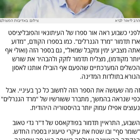
הרב ליאור לביא
צילום: באדיבות המצולם
לפני כשבוע ראה אור ספרו של העיתונאי והפובליציסט
ארז תדמור "מרד הגנרלים". כמו בספרו הקודם, "מדוע
אתה מצביע ימין ומקבל שמאל", גם בספר הזה (ואולי אף
יותר מקודמו), מצליח תדמור לזקק ולהבהיר את שורש
הכשלים המערכתיים שהפעם אף הובילו אותנו לאסון
הנורא בתולדות המדינה.
זה מה שעושה את הספר הזה לחשוב כל כך בעיניי. אבל
כפי שנראה בהמשך, מתברר ששורשיו של "מרד הגנרלים"
נעוצים אפילו עמוק יותר בהיסטוריה היהודית.
השבוע, התראיין תדמור בפודקאסט של ד"ר גדי טאוב
"שומר סף" ובו שטח את עיקרי טיעוניו בספרו החדש.