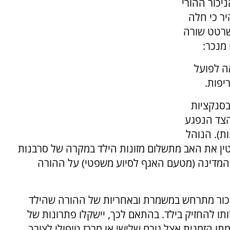
יכור ההורי
ר כי חלה
משרטט שורה
מנכר:
ה לפועל
יפות.
בסנקציות
הצד הנפגע
ת). הנוהל
ין את האב מתשלום מזונות הילד במקרה של סרבנות
ג המדינה (מטעם האגף לסיוע משפטי) על ההורה
יכור מתרחש במשמרת ובאחריות של ההורה שהילד
ותו להחזיק בילד. בהתאם לכך, יישקלו פתרונות של
תו הזמנית אצל גורם שלישי או מרכז טיפולי לצורך