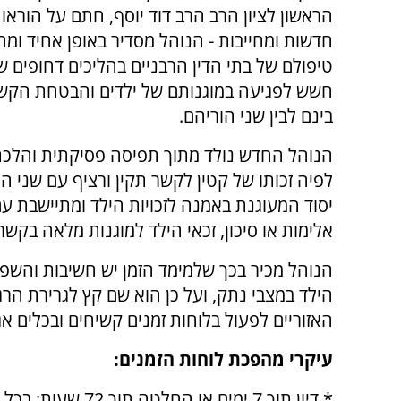
הראשון לציון הרב הרב דוד יוסף, חתם על הוראו
חדשות ומחייבות - הנוהל מסדיר באופן אחיד ומח
טיפולם של בתי הדין הרבניים בהליכים דחופים ש
חשש לפגיעה במוגנותם של ילדים והבטחת הקש
בינם לבין שני הוריהם.
הנוהל החדש נולד מתוך תפיסה פסיקתית והלכת
לפיה זכותו של קטין לקשר תקין ורציף עם שני הור
יסוד המעוגנת באמנה לזכויות הילד ומתיישבת עם
אלימות או סיכון, זכאי הילד למוגנות מלאה בקשר
הנוהל מכיר בכך שלמימד הזמן יש חשיבות והש
הילד במצבי נתק, ועל כן הוא שם קץ לגרירת הרג
האזוריים לפעול בלוחות זמנים קשיחים ובכלים אג
עיקרי מהפכת לוחות הזמנים:
* דיון תוך 7 ימים או החלטה ת