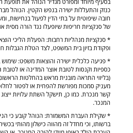
בסעיף מיוחד ומפורט מגדיר הנוהל את תופעת הנ
כנזק והתעללות ישירה בנפש הקטין. הנוהל מבהי
חובה שיפוטית על בתי הדין לפעול בנחישות, ו
של סנקציות חריפות שיופעלו נגד הורה מסית או 
* סנקציות מנהליות רחבות: הפעלת הליכי הוצא
ופקודת בזיון בית המשפט, לצד הטלת הגבלות חר
* פגיעה כלכלית ישירה והוצאות משפט: שימוש 
כספיות וקנסות לטובת אוצר המדינה או לטובת 
(בליווי התראה מובנית מראש בהחלטות הראשונו
מעניק סמכות מפורשת להפחית או לפטור לחלוט
קשר מנכרת. כמו כן, תישקל השתת עלויות ייצו
המנכר.
* שקילת העברת המשמורת: הנוהל קובע כי הנ
ברשותו, וכי מחדל זה מהווה כישלון מהותי בכשיר
העברת הילד באופן מיידי להורה המנוכר, או השמ