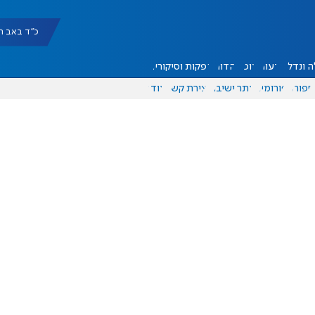
כ"ד באב תשפ"ו |
 ונדל"ן
דעות
אוכל
יהדות
הפקות וסיקורים
ספורט
פורומים
אתר ישיבה
יצירת קשר
עוד