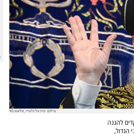
צילום: מיכאל גלעדי, פלאש 90
דים להגנה
 הגדול,