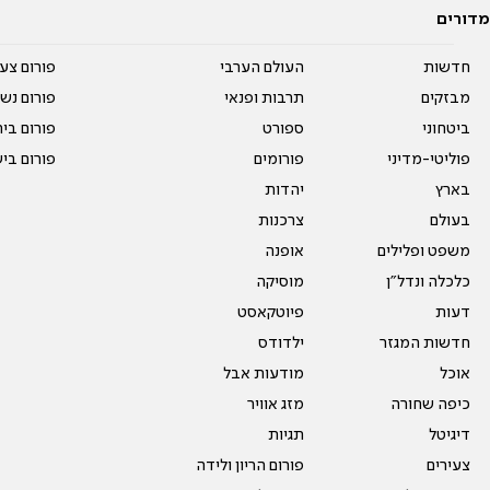
מדורים
חדשות
העולם הערבי
פורום צע
מבזקים
תרבות ופנאי
פורום נשו
ביטחוני
ספורט
פורום בי
פוליטי-מדיני
פורומים
פורום בי
בארץ
יהדות
בעולם
צרכנות
משפט ופלילים
אופנה
כלכלה ונדל"ן
מוסיקה
דעות
פיוטקאסט
חדשות המגזר
ילדודס
אוכל
מודעות אבל
כיפה שחורה
מזג אוויר
דיגיטל
תגיות
צעירים
פורום הריון ולידה