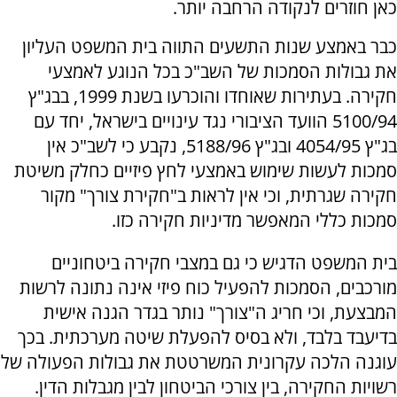
כאן חוזרים לנקודה הרחבה יותר.
כבר באמצע שנות התשעים התווה בית המשפט העליון
את גבולות הסמכות של השב"כ בכל הנוגע לאמצעי
חקירה. בעתירות שאוחדו והוכרעו בשנת 1999, בבג"ץ
5100/94 הוועד הציבורי נגד עינויים בישראל, יחד עם
בג"ץ 4054/95 ובג"ץ 5188/96, נקבע כי לשב"כ אין
סמכות לעשות שימוש באמצעי לחץ פיזיים כחלק משיטת
חקירה שגרתית, וכי אין לראות ב"חקירת צורך" מקור
סמכות כללי המאפשר מדיניות חקירה כזו.
בית המשפט הדגיש כי גם במצבי חקירה ביטחוניים
מורכבים, הסמכות להפעיל כוח פיזי אינה נתונה לרשות
המבצעת, וכי חריג ה"צורך" נותר בגדר הגנה אישית
בדיעבד בלבד, ולא בסיס להפעלת שיטה מערכתית. בכך
עוגנה הלכה עקרונית המשרטטת את גבולות הפעולה של
רשויות החקירה, בין צורכי הביטחון לבין מגבלות הדין.