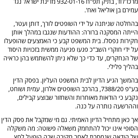
מרכז־לוד, בתיק תפ"ח 932-01-16 מדינת ישראל נגד
עמירם בן אוליאל ואח'.
בהחלטה שניתנה על ידי השופטים לורך, דותן ועטר,
הייתה המסקנה ברורה: ההודעות שנגבו במהלך אותן
חקירות נפסלו. בית המשפט קבע כי האמצעים שהופעלו
על ידי חוקרי השב"כ פגעו פגיעה ממשית בזכויות היסוד
של הנחקרים, עד כדי כך שלא ניתן להשתמש בהן כראיה
בהליך פלילי.
בהמשך הגיע הדיון לבית המשפט העליון. בפסק הדין
בע"פ 7388/20, בהרכב השופטים אלרון, עמית ושוחט,
נקבע כי הודאות מאוחרות והשחזור שבוצע קבילים,
וההרשעה נותרה על כנה.
אך כאן מתחיל הדיון האמיתי. גם מי שמקבל את פסק הדין
הסופי אינו יכול להתחמק משאלה פשוטה: מה משקלה
של הודאה שנמסרת לאחר חקירה שבה הופעל לחץ