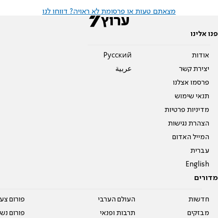
מצאתם טעות או פרסומת לא ראויה? דווחו לנו
פנו אלינו
אודות
Pусский
יצירת קשר
عربية
פרסמו אצלנו
תנאי שימוש
מדיניות פרטיות
הצהרת נגישות
המייל האדום
עברית
English
מדורים
חדשות
העולם הערבי
פורום צע
מבזקים
תרבות ופנאי
פורום נשו