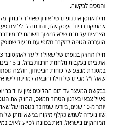
והסכים לבקשה.
חילו אחסן את גופתו של אורון שאול ז"ל בתוך מק
שממוקם בבית העסק שלו, והונחה לדלל את פעיל
הצבאית על מנת שלא למשוך תשומת לב מיותרת
הועברה הגופה למקרר חלופי עם מנעול שסופק ל
במסגרת מבצע של כוחות הביטחון, חולצה גופתו 
שאול ז"ל מביתו של חילו והובאה למדינת לישראל
בבקשת המעצר עד תום ההליכים ציין עו"ד בר יוסף
פעיל צבאי בארגון הטרור חמאס, החזיק את הג
יותר מ-10 שנים, ביודעו שמדובר בגופתו של
שזו נועדה לשמש כקלף מיקוח במשא ומתן של חמ
המוחזקים בישראל, וזאת בכוונה לסייע לאויב במ