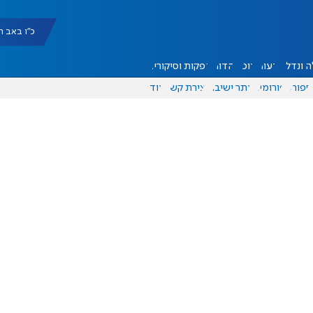
כ"ו באב תשפ"ו |
 ונדל"ן
דעות
אוכל
יהדות
הפקות וסיקורים
ספורט
פורומים
אתר ישיבה
יצירת קשר
עוד