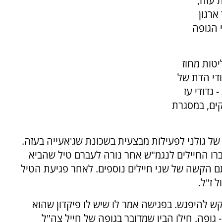
תושב רצועת עזה,
ארגון
 ביודעו כי הגופה
טות מחוז
ויס חילו ללימודי הדת של
גדודי עז
על חילו, לפרקים, במסגרת
ס כוח של גולני לפעילות מבצעית בשכונת שג'אעייה בעזה.
ו החיילים לנגמ"ש אחר נורה לעברם טיל שהביא
ם נוספים, ולפציעתם הקשה של שני חיילים נוספים. לאחר פגיעת הטיל
 ז"ל.
קש להיפגש. בפגישה אמר לו שיש לו פיקדון שהוא
 גופה. חילו הבין שמדובר בגופה של חייל צה"ל