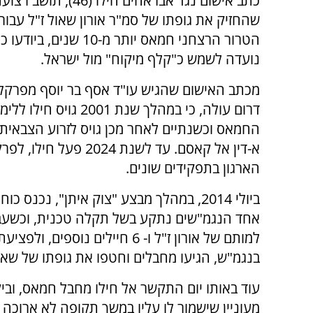
כתב אישום נגד אבראהים חילו (46), 
שהחזיק את גופתו של סמ"ר אורון שאול ז"ל עבור 
הטרור הרצחני חמאס יותר מ-10 שנים,
נועדה לשמש כ"קלף מיקוח" מול ישראל.
מכתב האישום שהגיש עו"ד אסף בר יוסף מפרקלי
דרום עולה, כי במהלך שנת 2001 ג
החמאס וכשנתיים לאחר מכן גויס לזרוע הצבאית - 
א-דין אל קאסם. עד לשנת 2024 פ
הארגון בתפקידים שונים.
ביולי 2014, במהלך מבצע "צוק איתן", נכנ
אחד הנגמ"שים נתקע בשל תקלה טכנית, וכשעבר
למותם של אורון ז"ל ו- 6 חיילי
בנגמ"ש, הגיעו מחבלים וחטפו את גופתו של שאול
עוד באותו יום התקשר אל חילו מחבל חמאס, ובי
מעוניין שישמור לו עליו במשך תקופה לא ארוכה -