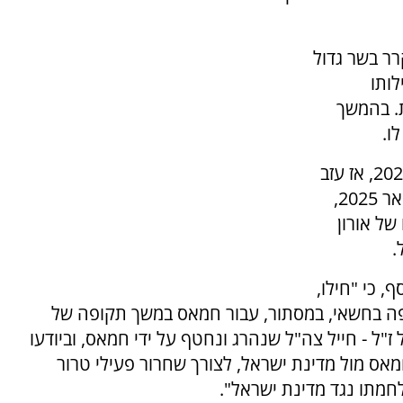
רר בשר גדול
ותו
. בהמשך
ו.
חילו החזיק בגופתו של שאול ז"ל עד לאוקטובר 2023, אז עזב
את ביתו בעקבות מלחמת חרבות ברזל. ב-18 בינואר 2025,
של אורון
.
, כי "חילו,
ופה בחשאי, במסתור, עבור חמאס במשך תקופה של
 שאול ז"ל - חייל צה"ל שנהרג ונחטף על ידי חמאס, וביודעו
אס מול מדינת ישראל, לצורך שחרור פעילי טרור
לחמתו נגד מדינת ישראל".