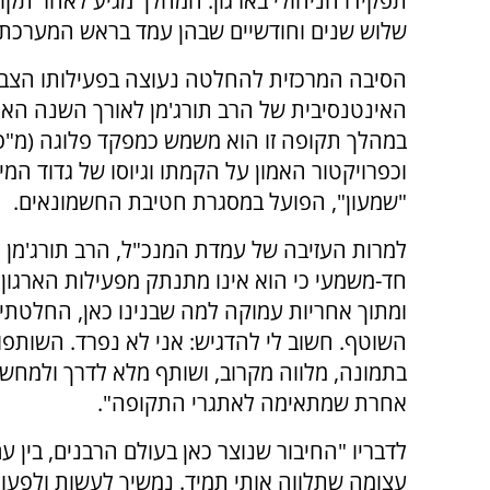
תפקידו הניהולי בארגון. המהלך מגיע לאחר תקו
שלוש שנים וחודשיים שבהן עמד בראש המערכת.
הסיבה המרכזית להחלטה נעוצה בפעילותו הצב
האינטנסיבית של הרב תורג'מן לאורך השנה האח
במהלך תקופה זו הוא משמש כמפקד פלוגה (מ"פ
וכפרויקטור האמון על הקמתו וגיוסו של גדוד המי
"שמעון", הפועל במסגרת חטיבת החשמונאים.
למרות העזיבה של עמדת המנכ"ל, הרב תורג'מן ה
חד-משמעי כי הוא אינו מתנתק מפעילות הארגון.
ומתוך אחריות עמוקה למה שבנינו כאן, החלטתי 
השוטף. חשוב לי להדגיש: אני לא נפרד. השותפות
בתמונה, מלווה מקרוב, ושותף מלא לדרך ולמחשב
אחרת שמתאימה לאתגרי התקופה".
לדבריו "החיבור שנוצר כאן בעולם הרבנים, בין ע
עצומה שתלווה אותי תמיד. נמשיך לעשות ולפעול 