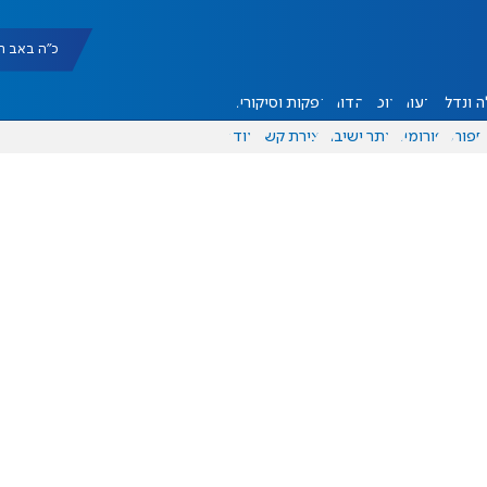
כ"ה באב תשפ"ו |
 ונדל"ן
דעות
אוכל
יהדות
הפקות וסיקורים
ספורט
פורומים
אתר ישיבה
יצירת קשר
עוד