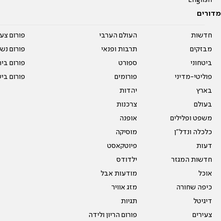
English
מדורים
חדשות
העולם הערבי
פורום צע
מבזקים
תרבות ופנאי
פורום נשו
ביטחוני
ספורט
פורום בי
פוליטי-מדיני
פורומים
פורום בי
בארץ
יהדות
בעולם
צרכנות
משפט ופלילים
אופנה
כלכלה ונדל"ן
מוסיקה
דעות
פיוטקאסט
חדשות המגזר
ילדודס
אוכל
מודעות אבל
כיפה שחורה
מזג אוויר
דיגיטל
תגיות
צעירים
פורום הריון ולידה