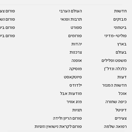
חדשות
העולם הערבי
פורום צע
מבזקים
תרבות ופנאי
פורום נשו
ביטחוני
ספורט
פורום בי
פוליטי-מדיני
פורומים
פורום בי
בארץ
יהדות
בעולם
צרכנות
משפט ופלילים
אופנה
כלכלה ונדל"ן
מוסיקה
דעות
פיוטקאסט
חדשות המגזר
ילדודס
אוכל
מודעות אבל
כיפה שחורה
מזג אוויר
דיגיטל
תגיות
צעירים
פורום הריון ולידה
רפואה שלמה
פורום לקראת נישואין וזוגיות