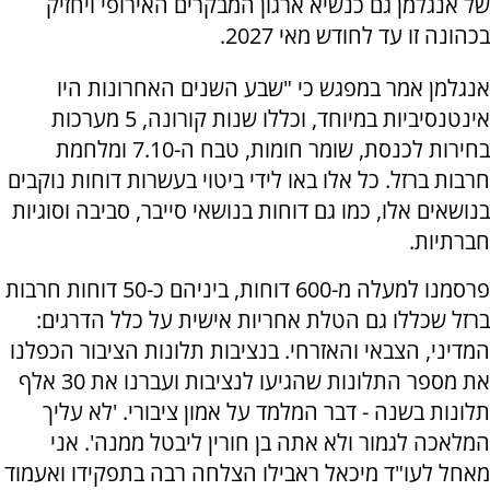
של אנגלמן גם כנשיא ארגון המבקרים האירופי ויחזיק
בכהונה זו עד לחודש מאי 2027.
אנגלמן אמר במפגש כי "שבע השנים האחרונות היו
אינטנסיביות במיוחד, וכללו שנות קורונה, 5 מערכות
בחירות לכנסת, שומר חומות, טבח ה-7.10 ומלחמת
חרבות ברזל. כל אלו באו לידי ביטוי בעשרות דוחות נוקבים
בנושאים אלו, כמו גם דוחות בנושאי סייבר, סביבה וסוגיות
חברתיות.
פרסמנו למעלה מ-600 דוחות, ביניהם כ-50 דוחות חרבות
ברזל שכללו גם הטלת אחריות אישית על כלל הדרגים:
המדיני, הצבאי והאזרחי. בנציבות תלונות הציבור הכפלנו
את מספר התלונות שהגיעו לנציבות ועברנו את 30 אלף
תלונות בשנה - דבר המלמד על אמון ציבורי. 'לא עליך
המלאכה לגמור ולא אתה בן חורין ליבטל ממנה'. אני
מאחל לעו"ד מיכאל ראבילו הצלחה רבה בתפקידו ואעמוד