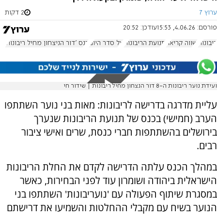
ערוץ 7
2 דקות
פורסם:
4.06.26, 15:53
עודכן:
20:52
ריבונות
שווה קריאה
תנועת הריבונות
על סדר היום
כנס 'דור הניצחון מחיל ריבונות'
ועידת נוער ריבונות ה-8 דור הנצחון מחיל ריבונות | שידור חי
עליית מדרגה בדרישה לריבונות: מאות בני נוער השתתפו
הערב (חמישי) בכנס של תנועת הריבונות שנערך
בירושלים בהשתתפות חברי כנסת, שרים ואישי ציבור
רבים.
במהלך הכנס עלתה הדרישה לקדם את החלת הריבונות
הישראלית ביהודה ושומרון עוד לפני הבחירות, כאשר
במסגרת שיתוף הפעולה עם 'נועריבונות' השתתפו בני
הנוער בשיח עם מקבלי ההחלטות והשמיעו את דרישתם