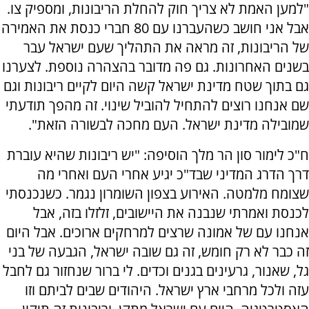
"למען האמת לא צריך חוק להחלת הריבונות, ומספיק צו.
אבל אני חושב כשהעברנו עם 80 חברי כנסת את האמירה
של הריבונות, זה מראה את התהליך שעם ישראל עבר
בשנים האחרונות. גם פה מדובר בהצהרה נוספת. לצערנו
גם בתוך שטח מדינת ישראל קשה היום לקיים ריבונות וגם
שם אנחנו רוצים להתחיל להוביל שינוי. זה מהפך תודעתי
שמובילה מדינת ישראל. העם מחכה לבשורה הזאת".
ח"כ לימור סון הר מלך הוסיפה: "יש ריבונות שהיא עוברת
דרך הדרג המדיני שבד"כ יגיע אחרי העם ואחרי מה
שצומח מלמטה. האירוע בצפון השומרון נגמר. כשנכנסתי
לכנסת ואמרתי שנבנה את היישובים, זלזלו בזה, אבל
אנחנו עם של אמונה שרצים למרחקים ארוכים. אבל היום
זה כבר לא רק חומש, זה גם שובה ישראל, הגבעה של בני
גל, שאנור, גרעינים בגנים וכדים. לי ברור שנחזור גם לחבל
עזה ולכל מרחבי ארץ ישראל. היהודים שבים לביתם וזו