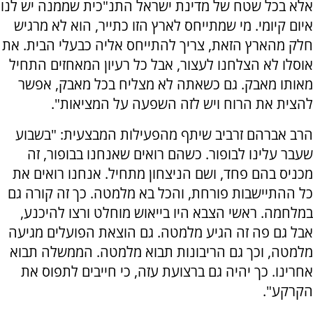
אלא בכל שטח של מדינת ישראל התנ"כית שממנה יש לנו
איום קיומי. מי שמתייחס לארץ הזו כתייר, הוא לא מרגיש
חלק מהארץ הזאת, צריך להתייחס אליה כבעלי הבית. את
אוסלו לא הצלחנו לעצור, אבל כל רעיון המאחזים התחיל
מאותו מאבק. גם כשאתה לא מצליח בכל מאבק, אפשר
להצית את הרוח ויש לזה השפעה על המציאות".
הרב אברהם זרביב שיתף מהפעילות המבצעית: "בשבוע
שעבר עלינו לבופור. כשהם רואים שאנחנו בבופור, זה
מכניס בהם פחד, ושם הניצחון מתחיל. אנחנו רואים את
כל ההתיישבות פורחת, והכל בא מלמטה. כך זה קורה גם
במלחמה. ראשי הצבא היו בייאוש מוחלט ורצו להיכנע,
אבל גם פה זה הגיע מלמטה. גם הוצאת הפועלים מגיעה
מלמטה, וכך גם הריבונות תבוא מלמטה. הממשלה תבוא
אחרינו. כך יהיה גם ברצועת עזה, כי חייבים לתפוס את
הקרקע".