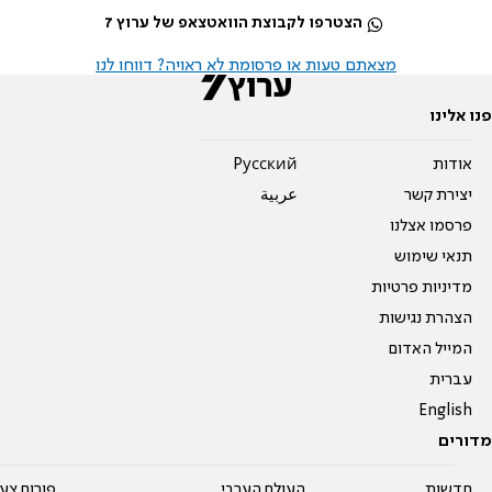
הצטרפו לקבוצת הוואטצאפ של ערוץ 7
מצאתם טעות או פרסומת לא ראויה? דווחו לנו
פנו אלינו
אודות
Pусский
יצירת קשר
عربية
פרסמו אצלנו
תנאי שימוש
מדיניות פרטיות
הצהרת נגישות
המייל האדום
עברית
English
מדורים
חדשות
העולם הערבי
פורום צע