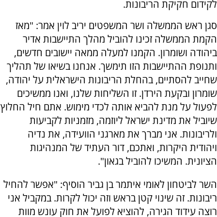
לקידום חקיקת הריבונות.
סגן ראש הממשלה ושר המשפטים יריב לוין אמר: "מאז
הקמת הממשלה זכינו להוביל מהלך התיישבות אדיר
ביהודה ושומרון. הקמנו למעלה ממאה יישובים חדשים,
ותנופת ההתיישבות הזו תימשך. אנחנו בשיאו של תהליך
שחייב להסתיים, בהחלת הריבונות הישראלית על יהודה,
שומרון ובקעת הירדן. זו השליחות שלנו, ואנו ממשיכים
לפעול על מנת להביא אותה לכדי מימוש. אתם חיל החלוץ
שיוביל את מדינת ישראל ליוזמה, מזמניות לקביעות
ולריבונות. אני מברך את מארגני הוועידה, את נדיה
ויהודית היקרות, ואתכם, דור העתיד של המנהיגות
הציונית. המשיכו להוביל בגאון".
השר לביטחון לאומי איתמר בן גביר הוסיף: "אפשר להחיל
ריבונות. זה שינוי קטן בראש וזה יכול לקרות. במקביל אני
רוצה עידוד הגירה, להוציא לפועל את חוק עונש מוות