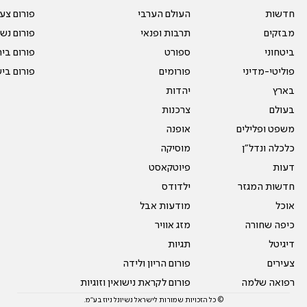
חדשות
העולם הערבי
פורום צע
מבזקים
תרבות ופנאי
פורום נשו
ביטחוני
ספורט
פורום בי
פוליטי-מדיני
פורומים
פורום בי
בארץ
יהדות
בעולם
צרכנות
משפט ופלילים
אופנה
כלכלה ונדל"ן
מוסיקה
דעות
פיוטקאסט
חדשות המגזר
ילדודס
אוכל
מודעות אבל
כיפה שחורה
מזג אוויר
דיגיטל
תגיות
צעירים
פורום הריון ולידה
רפואה שלמה
פורום לקראת נישואין וזוגיות
© כל הזכויות שמורות לישראל נשיונל ניוז בע"מ.