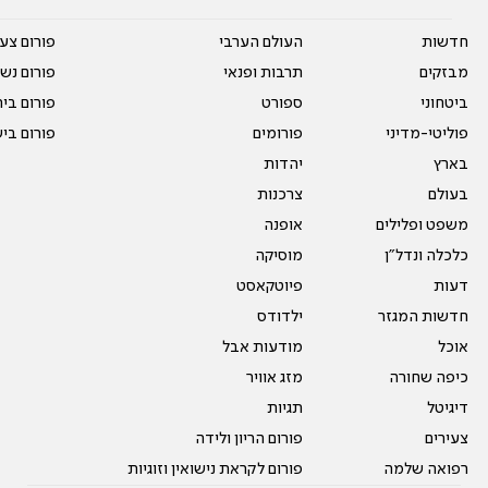
חדשות
העולם הערבי
פורום צע
מבזקים
תרבות ופנאי
פורום נשו
ביטחוני
ספורט
פורום בי
פוליטי-מדיני
פורומים
פורום בי
בארץ
יהדות
בעולם
צרכנות
משפט ופלילים
אופנה
כלכלה ונדל"ן
מוסיקה
דעות
פיוטקאסט
חדשות המגזר
ילדודס
אוכל
מודעות אבל
כיפה שחורה
מזג אוויר
דיגיטל
תגיות
צעירים
פורום הריון ולידה
רפואה שלמה
פורום לקראת נישואין וזוגיות