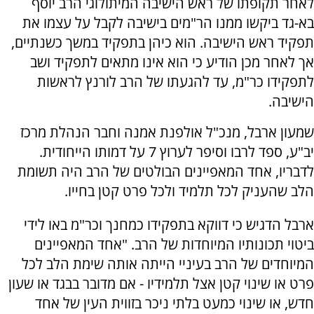
לאחר תקופתו של ראש הישיבה המיתולוגי הרב יוסף
בא-גד ביקשו ממנו הר"מים בישיבה לקבל על עצמו את
תפקיד ראש הישיבה. הוא כיהן בתפקיד במשך כשנתיים,
אך לאחר מכן הודיע כי הוא אינו מתאים לתפקיד ושב
לתפקידו כר"מ, עד להגעתו של הרב לורנץ לראשות
הישיבה.
שמעון ארבל, מנכ"ל אולפנת אמנה וחבר הנהלת מרכז
יב"ע, ספד לרבו וסיפר לערוץ 7 על דמותו הייחודית.
לדבריו, אחד המאפיינים הבולטים של הרב היה תשומת
הלב שהעניק לכל תלמיד ולכל פרט קטן בחייו.
ארבל הדגיש כי דווקא בתפקידו כמחנך וכר"מ באו לידי
ביטוי תכונותיו המיוחדות של הרב. "אחד המאפיינים
המיוחדים של הרב בעיניי הייתה אותה שימת הלב לכל
פרט או שינוי קטן אצל תלמידיו - אם מדובר בבגד או שעון
חדש, או שינוי כמעט בלתי ניכר בזווית העין של אחד