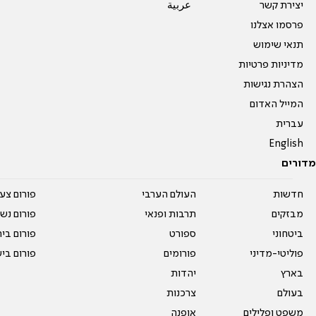
יצירת קשר
عربية
פרסמו אצלנו
תנאי שימוש
מדיניות פרטיות
הצהרת נגישות
המייל האדום
עברית
English
מדורים
חדשות
העולם הערבי
פורום צע
מבזקים
תרבות ופנאי
פורום נשו
ביטחוני
ספורט
פורום בי
פוליטי-מדיני
פורומים
פורום בי
בארץ
יהדות
בעולם
צרכנות
משפט ופלילים
אופנה