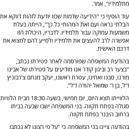
מתלמידיו", אמר.
עוד הוסיף כי "הידיעה שדמות שכזו יודעת לזהות דווקא את
הבלתי נראה ועם זאת המהותי כל כך", הייתה בעלת
משמעות עמוקה עבור תלמידיו. לדבריו, היכולת הזו
אפשרה לרב להעצים את תלמידיו ולסייע להם למצוא את
דרכם האישית.
בהודעת המשפחה שפורסמה לאחר פטירתו נכתב,
"בצער רב וביגון קודר אנו מודיעים על פטירתו של אבינו
מורנו, סבנו ואחינו, עטרת ראשנו, יעקב מנחם צ'רבוניץ
ז"ל, בן ר' שמואל יהודה ז"ל".
הלווייתו תצא היום, יום חמישי, בשעה 18:30 מבית הלוויות
סגולה בפתח תקווה. בני המשפחה ישבו שבעה בביתו
ברחוב היבנר בפתח תקווה.
בהודעה ציינו בני המשפחה כי "על פי רצונו לא נכתבו