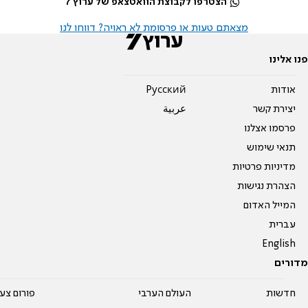
הצטרפו לקבוצת הוואטצאפ של ערוץ 7
מצאתם טעות או פרסומת לא ראויה? דווחו לנו
פנו אלינו
אודות
Pусский
יצירת קשר
عربية
פרסמו אצלנו
תנאי שימוש
מדיניות פרטיות
הצהרת נגישות
המייל האדום
עברית
English
מדורים
חדשות
העולם הערבי
פורום צע