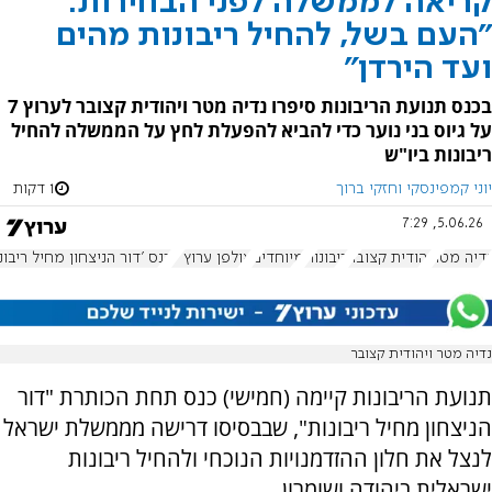
קריאה לממשלה לפני הבחירות:
"העם בשל, להחיל ריבונות מהים
ועד הירדן"
בכנס תנועת הריבונות סיפרו נדיה מטר ויהודית קצובר לערוץ 7
על גיוס בני נוער כדי להביא להפעלת לחץ על הממשלה להחיל
ריבונות ביו"ש
יוני קמפינסקי וחזקי ברוך
1 דקות
5.06.26, 7:29
נדיה מטר
יהודית קצובר
ריבונות
מיוחדים
אולפן ערוץ 7
כנס 'דור הניצחון מחיל ריבונו
נדיה מטר ויהודית קצובר
תנועת הריבונות קיימה (חמישי) כנס תחת הכותרת "דור
הניצחון מחיל ריבונות", שבבסיסו דרישה מממשלת ישראל
לנצל את חלון ההזדמנויות הנוכחי ולהחיל ריבונות
ישראלית ביהודה ושומרון.