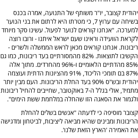
יהודית קצובר, יו"ר משותף של התנועה, אמרה בכנס
בשיחה עם ערוץ 7, כי מטרתו היא לרתום את בני הנוער
למערכה. "אנחנו קוראים לנוער לפעול. עשינו סקר מיוחד
לקראת הוועידה וראינו שעם ישראל איתנו - ורובו רוצה
ריבונות. אנחנו קוראים מכאן לראש הממשלה ולשרים -
הקשיבו לתוצאות. 82% מהמסורתיים בעד ריבונות, כמו גם
85% מהדתיים הלאומיים ו-96% מהחרדים. מתוך אלה
87% בם תומכי הליכוד, 91% מהציונות הדתית ועוצמה
יהודית ובש"ס 90% בעד החלת הריבונות. העם מבין יותר
מתמיד, אולי בגלל ה-7 באוקטובר, שחייבים להחיל ריבונות
ולגמור את הסאגה הזו שהחלה במלחמת ששת הימים".
קצובר מוסיפה כי לדעתה "אנשים בשלים להחלת
הריבונות ומבינים שהיא מביאה ליציבות, לביטחון ומדגישה
את האמירה 'הארץ הזאת שלנו'.