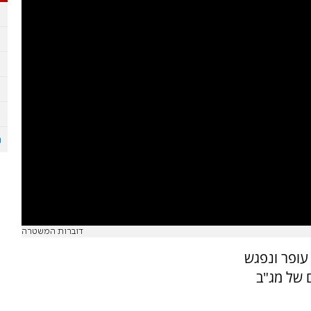
דוברות המשטרה
עופר ונפגש
 של מג"ב