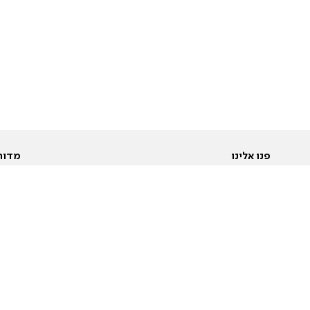
פנו אלינו
מדור
אודות
Pусский
חד
יצירת קשר
عربية
מב
פרסמו אצלנו
בי
תנאי שימוש
פו
מדיניות פרטיות
בא
הצהרת נגישות
בע
המייל האדום
מש