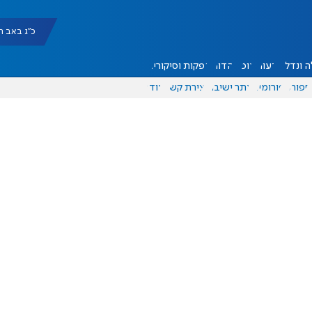
כ"ג באב תשפ"ו |
 ונדל"ן
דעות
אוכל
יהדות
הפקות וסיקורים
ספורט
פורומים
אתר ישיבה
יצירת קשר
עוד