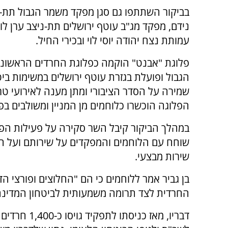
בביקור השתתפו גם סגן מפקד משמר הגבול תת-
נידם, מפקד מג"ב עוטף ירושלים תת-ניצב ערן לוי
עמותת נצח יהודה יוסי לוי ובכירי החיל.
פלוגת "אבנט" הוקמה כפלוגת החרדים הראשונ
הגבול ופועלת בגזרת עוטף ירושלים במשימות ביט
שמירה על הסדר הציבורי ומתן מענה לאירועי טרו
הפלוגה הוכשרו כלוחמים מן המניין ומשולבים ב
במהלך הביקור קיבל השר סקירה על פעילות הפל
שוחח עם הלוחמים והמפקדים על שירותם ועל הא
שירות מבצעי.
בן גביר אמר ללוחמים כי הם "החלוצים ופורצי הד
החרדית לצד תרומה משמעותית לביטחון המדינה
דבריו, מאז כניסתו לתפק