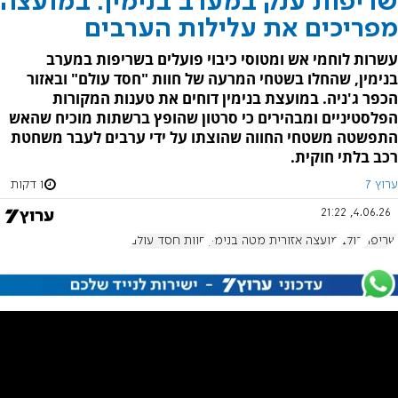
שריפות ענק במערב בנימין: במועצה
מפריכים את עלילות הערבים
עשרות לוחמי אש ומטוסי כיבוי פועלים בשריפות במערב
בנימין, שהחלו בשטחי המרעה של חוות "חסד עולם" ובאזור
הכפר ג'ניה. במועצת בנימין דוחים את טענות המקורות
הפלסטיניים ומבהירים כי סרטון שהופץ ברשתות מוכיח שהאש
התפשטה משטחי החווה שהוצתו על ידי ערבים לעבר משחטת
רכב בלתי חוקית.
ערוץ 7
1 דקות
4.06.26, 21:22
שריפה
דולב
מועצה אזורית מטה בנימין
חוות חסד עולם