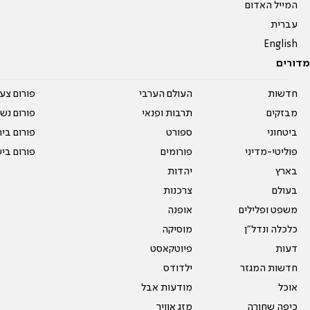
המייל האדום
עברית
English
מדורים
חדשות
העולם הערבי
פורום צע
מבזקים
תרבות ופנאי
פורום נשו
ביטחוני
ספורט
פורום בי
פוליטי-מדיני
פורומים
פורום בי
בארץ
יהדות
בעולם
צרכנות
משפט ופלילים
אופנה
כלכלה ונדל"ן
מוסיקה
דעות
פיוטקאסט
חדשות המגזר
ילדודס
אוכל
מודעות אבל
כיפה שחורה
מזג אוויר