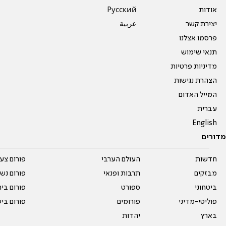
אודות
Pусский
יצירת קשר
عربية
פרסמו אצלנו
תנאי שימוש
מדיניות פרטיות
הצהרת נגישות
המייל האדום
עברית
English
מדורים
חדשות
העולם הערבי
פורום צע
מבזקים
תרבות ופנאי
פורום נשו
ביטחוני
ספורט
פורום בי
פוליטי-מדיני
פורומים
פורום בי
בארץ
יהדות