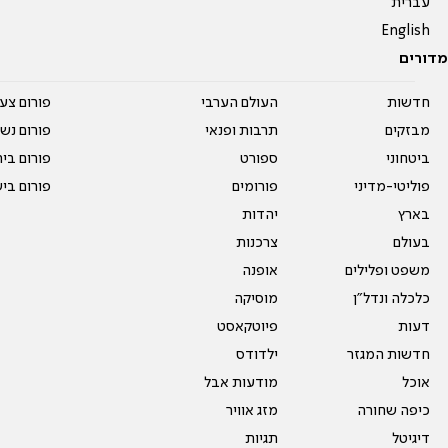
עברית
English
מדורים
חדשות
העולם הערבי
פורום צע
מבזקים
תרבות ופנאי
פורום נשו
ביטחוני
ספורט
פורום בי
פוליטי-מדיני
פורומים
פורום בי
בארץ
יהדות
בעולם
צרכנות
משפט ופלילים
אופנה
כלכלה ונדל"ן
מוסיקה
דעות
פיוטקאסט
חדשות המגזר
ילדודס
אוכל
מודעות אבל
כיפה שחורה
מזג אוויר
דיגיטל
תגיות