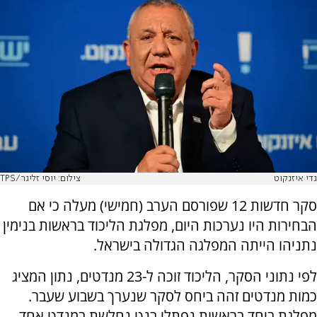
גדי איזנקוט
צילום: יוסי זליגר/TPS
סקר חדשות 12 שפורסם הערב (חמישי) מעלה כי אם
הבחירות היו נערכות היום, מפלגת הליכוד בראשות בנימין
נתניהו הייתה המפלגה הגדולה בישראל.
לפי נתוני הסקר, הליכוד זוכה ל-23 מנדטים, נתון המציג
כמות מנדטים זהה ביחס לסקר שנערך בשבוע שעבר.
מפלגת ביחד בראשות נפתלי בנט נחלשת במנדט אחד