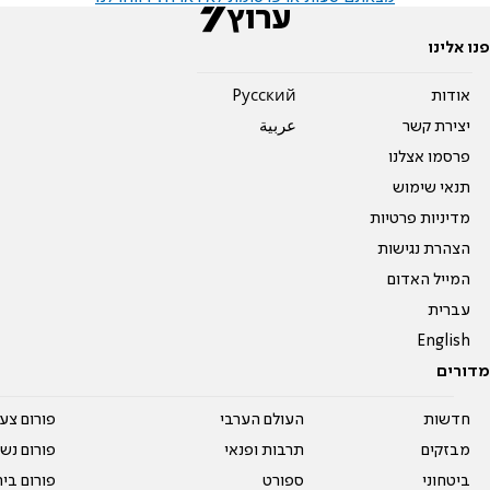
פנו אלינו
אודות
Pусский
יצירת קשר
عربية
פרסמו אצלנו
תנאי שימוש
מדיניות פרטיות
הצהרת נגישות
המייל האדום
עברית
English
מדורים
חדשות
העולם הערבי
פורום צע
מבזקים
תרבות ופנאי
פורום נשו
ביטחוני
ספורט
פורום בי