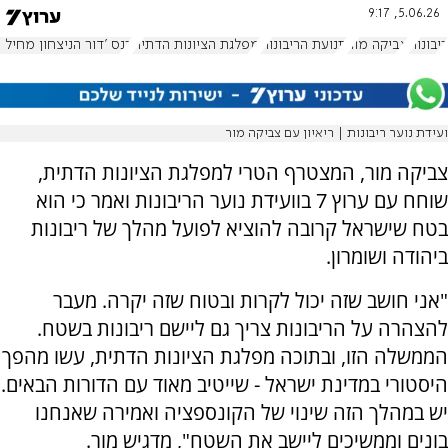
5.06.26, 9:17
ריבונות
צביקה מור
תנועת הריבונות
מפלגת הציונות הדתית
כנס 'דור הניצחון מחיל ר
ועידת נוער ריבונות | ריאיון עם צביקה מור
צביקה מור, המצטרף הטרי למפלגת הציונות הדתית,
שוחח עם ערוץ 7 בוועידת נוער הריבונות ואמר כי הוא
בטח שישראל קרובה להוציא לפועל מהלך של ריבונות
ביהודה ושומרון.
"אני חושב שזה יכול לקרות ובטוח שזה יקרה. מעבר
להצהרה על הריבונות צריך גם ליישם ריבונות בשטח.
הממשלה הזו, ובתוכה מפלגת הציונות הדתית, עשו מהפך
היסטורי במדינת ישראל - שייטיב מאוד עם הדורות הבאים.
יש במהלך הזה שינוי של הקונספציה ואמירה שאנחנו
בונים וממשיכים ליישב את השטח", מדגיש מור.