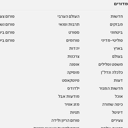
מדורים
חדשות
העולם הערבי
פורום צע
מבזקים
תרבות ופנאי
פורום נשו
ביטחוני
ספורט
פורום בי
פוליטי-מדיני
פורומים
פורום בי
בארץ
יהדות
בעולם
צרכנות
משפט ופלילים
אופנה
כלכלה ונדל"ן
מוסיקה
דעות
פיוטקאסט
חדשות המגזר
ילדודס
אוכל
מודעות אבל
כיפה שחורה
מזג אוויר
דיגיטל
תגיות
צעירים
פורום הריון ולידה