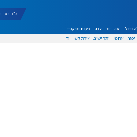
כ"ד באב תשפ"ו |
 ונדל"ן
דעות
אוכל
יהדות
הפקות וסיקורים
ספורט
פורומים
אתר ישיבה
יצירת קשר
עוד