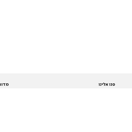
פנו אלינו
מדור
אודות
Pусский
חד
יצירת קשר
عربية
מב
פרסמו אצלנו
בי
תנאי שימוש
פו
מדיניות פרטיות
בא