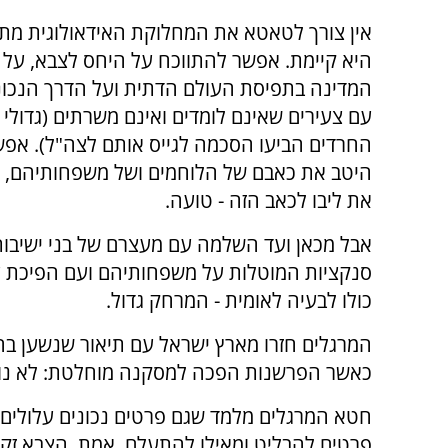
אין צורך לטאטא את המחלוקת האידאולוגית מת
היא קיימת. אפשר להתווכח על היחס לצבא, על
המדינה בתפיסת העולם הדתית ועל הדרך הנכו
עם צעירים שאינם לומדים ואינם משרתים (גדולי
החרדים הביעו הסכמה לגייס אותם לצה"ל). אפש
היטב את כאבם של הלוחמים ושל משפחותיהם, ו
את ליבו לכאב הזה - טועה.
אבל מכאן ועד השלמה עם מעצרם של בני ישיבות
סנקציות המוטלות על משפחותיהם ועם הפיכת 
כולו לבעיה לאומית - המרחק גדול.
המרגלים חזרו מארץ ישראל עם תיאור שנשען בח
כאשר הפרשנות הפכה למסקנה מוחלטת: לא נוכל 
חטא המרגלים מלמד שגם פרטים נכונים עלולים 
פרטים להבליט ומאילו להתעלם. אמת, הצבא זקוק