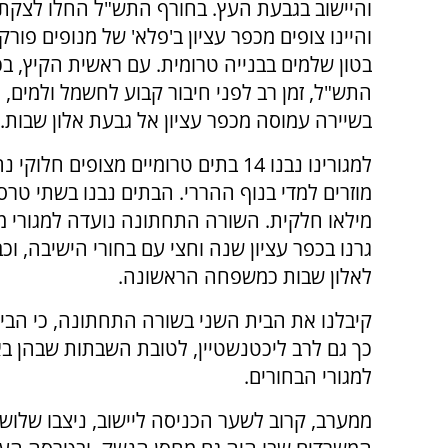
והיישוב בגבעת העץ. בחורף התש"ל החלו לצקת י
והיינו צופים מכפר עציון ב'פלא' של מנופים פורק
בטון שלמים בבנייה טרומית. עם ראשית הקיץ, בכ' 
התש"ל, זמן רב לפני חיבור קבוע לחשמל ולמים, י
בשיירה עמוסה מכפר עציון אל גבעת אלון שבות.
למגורינו נבנו 14 בתים טרומיים מצופים חלוק
מוזרים למדי בנוף ההררי. הבתים נבנו בשתי טרסו
מילאו חלקית. השורה התחתונה נועדה למגורי מש
גרנו בכפר עציון שנה וחצי עם בחורי הישיבה, וכב
לאלון שבות כמשפחה הראשונה.
קיבלנו את הבית השני בשורה התחתונה, כי הבי
כך גם לרב ליכטנשטיין, לטובת השבתות שבהן בא
למגורי הבחורים.
ממערב, קרוב לשער הכניסה ליישוב, ניצבו שלושת