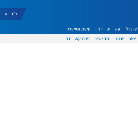
כ"ד באב תשפ"ו |
 ונדל"ן
דעות
אוכל
יהדות
הפקות וסיקורים
ספורט
פורומים
אתר ישיבה
יצירת קשר
עוד