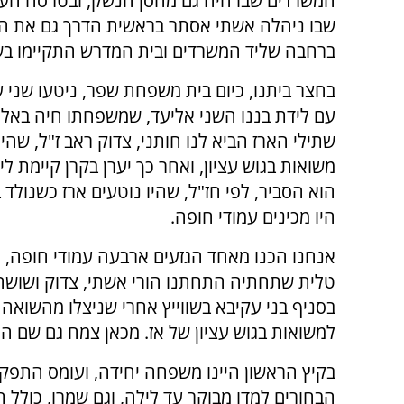
המשרדים שבו היה גם מחסן הנשק, ובטרסה העלי
שבו ניהלה אשתי אסתר בראשית הדרך גם את המ
ברחבה שליד המשרדים ובית המדרש התקיימו בשנ
בחצר ביתנו, כיום בית משפחת שפר, ניטעו שני ע
עם לידת בננו השני אליעד, שמשפחתו חיה באלו
שתילי הארז הביא לנו חותני, צדוק ראב ז"ל, שהי
משואות בגוש עציון, ואחר כך יערן בקרן קיימת לי
הוא הסביר, לפי חז"ל, שהיו נוטעים ארז כשנולד 
היו מכינים עמודי חופה.
אנחנו הכנו מאחד הגזעים ארבעה עמודי חופה, 
טלית שתחתיה התחתנו הורי אשתי, צדוק ושושה
בסניף בני עקיבא בשווייץ אחרי שניצלו מהשואה 
למשואות בגוש עציון של אז. מכאן צמח גם שם הר
בקיץ הראשון היינו משפחה יחידה, ועומס התפקי
הבחורים למדו מבוקר עד לילה, וגם שמרו, כולל 