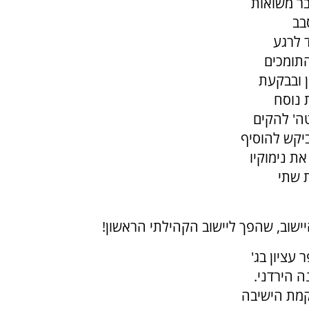
בר משואות
בב
 לרגע
התומכים
 ובבקעת
 נוסח
ה' להקים
ביקש להוסיף
את נימוקיו
 שתי
ישוב, שהפך ליישוב הקהילתי הראשון!
עציון בג'
 הירדני.
קמת הישיבה