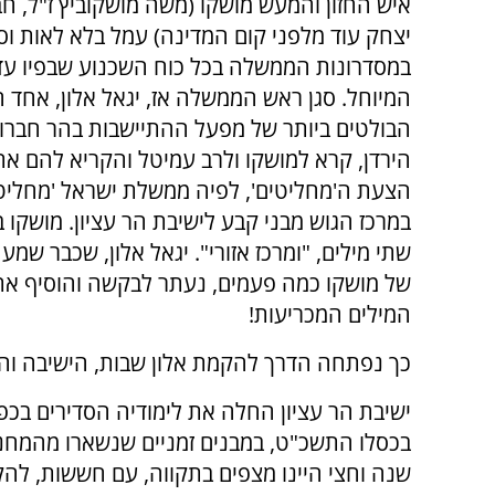
איש החזון והמעש מושקו (משה מושקוביץ ז"ל, ח
יצחק עוד מלפני קום המדינה) עמל בלא לאות וס
במסדרונות הממשלה בכל כוח השכנוע שבפיו עד
המיוחל. סגן ראש הממשלה אז, יגאל אלון, אחד 
הבולטים ביותר של מפעל ההתיישבות בהר חברון
הירדן, קרא למושקו ולרב עמיטל והקריא להם את
הצעת ה'מחליטים', לפיה ממשלת ישראל 'מחליט
במרכז הגוש מבני קבע לישיבת הר עציון. מושקו 
שתי מילים, "ומרכז אזורי". יגאל אלון, שכבר שמע 
של מושקו כמה פעמים, נעתר לבקשה והוסיף את
המילים המכריעות!
כך נפתחה הדרך להקמת אלון שבות, הישיבה והי
ישיבת הר עציון החלה את לימודיה הסדירים בכפר 
בכסלו התשכ"ט, במבנים זמניים שנשארו מהמחנה
שנה וחצי היינו מצפים בתקווה, עם חששות, לה