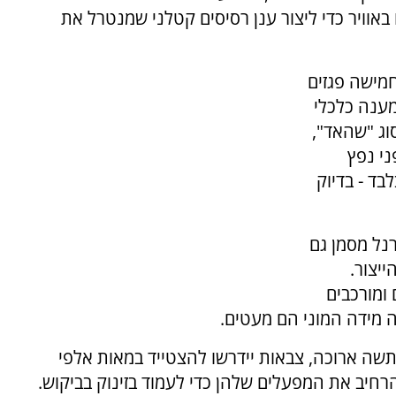
אוויר כדי ליצור ענן רסיסים קטלני שמנטרל את
ים כחמישה פגזים
מדובר במענה כלכלי
וג "שהאד",
חפני נפץ
ן 1,500 ל-5,000 דולר בלבד - בדיוק
רנל מסמן גם
יצור.
ומורכבים
נה מידה המוני הם מעטים.
ה ארוכה, צבאות יידרשו להצטייד במאות אלפי
רחיב את המפעלים שלהן כדי לעמוד בזינוק בביקוש.