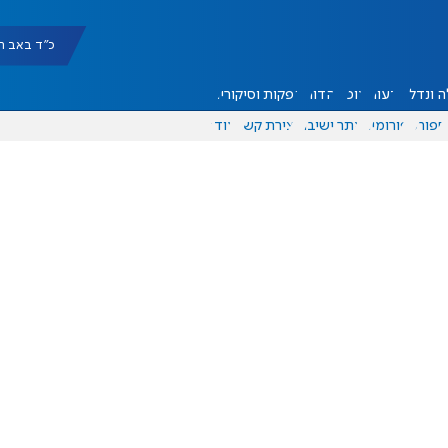
כ"ד באב תשפ"ו |
 ונדל"ן
דעות
אוכל
יהדות
הפקות וסיקורים
ספורט
פורומים
אתר ישיבה
יצירת קשר
עוד