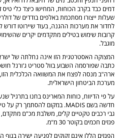
רחפני הנפץ והכטב"מים של חיזבאללה ואיראן, ש
דמים כבד בקרב הכוחות, המחישו כיצד כלי טיס זעי
שעלות ייצורו מסתכמת באלפים בודדים של דולרי
לחדור את מערכות ההגנה, בעוד שיירוטו דורש ל
קרובות שימוש בטילים מתקדמים יקרים שהשימו
מוגבל.
המצוקה האסטרטגית הזו אינה נחלתה של ישרא
כתבה שפורסמה השבוע בוול סטריט ג'ורנל חושפ
ארה"ב מנסה לפצח את המשוואה הכלכלית הזו, ו
מערכת הביטחון הישראלית.
על פי הדיווח, כוחות המארינס בחנו בתרגיל שנע
חדשה בשם MADIS. במקום להסתמך 
גבי רכבים טקטיים קלים, משלבת מכ"ם מתקדם, א
פגזים חכמים בקוטר 30 מ"מ.
הפגזים הללו אינם זקוקים לפגיעה ישירה בגוף 