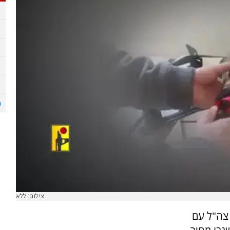
צילום: ללא
צה"ל עם