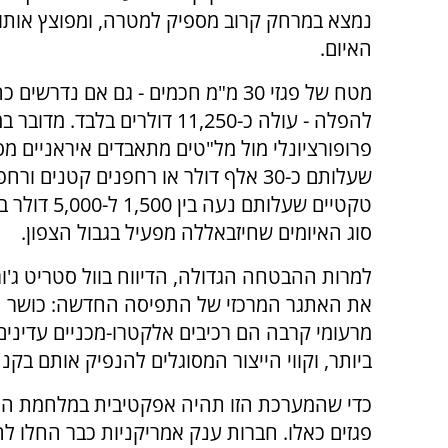
נמצא במרחק קרוב מספיק למטרה, ומפוצץ אותו ב
האיום.
מטח של פגזי 30 מ"מ חכמים - גם אם נדרש
להפלה - עולה כ-11,250 דולרים בלבד. 
פרופורציונלי מול מל"טים מתאבדים איראניים מס
שעלותם כ-30 אלף דולר או רחפנים קטנים ור
טקטיים שעלותם נעה בי
סוג האיומים שחיזבאללה מפעיל בגבול הצפון.
למרות ההבטחה הגדולה, הדיווח בוול סטריט ג'ו
את האתגר המרכזי של התפיסה החדשה: כושר הי
מרעומי קרבה הם רכיבים אלקטרו-מכניים עדינים 
ביותר, וקווי הייצור המסוגלים להנפיק אותם בק
כדי שהמערכת הזו תהיה אפקטיבית במלחמת התש
פגזים כאלו. חברות ענק אמריקניות כבר החלו לה