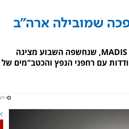
פכה שמובילה ארה"ב
מערכת ההגנה האווירית הניידת MADIS, שנחשפה השבוע מציגה
דות עם רחפני הנפץ והכטב"מים של
1 דקות
א